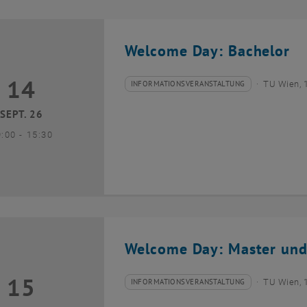
Welcome Day: Bachelor
14
4 September 2026
INFORMATIONSVERANSTALTUNG
TU Wien, 
Veranstaltungstyp:
Veranstaltungsort:
SEPT. 26
bis
9:00
-
15:30
Welcome Day: Master und
15
5 September 2026
INFORMATIONSVERANSTALTUNG
TU Wien, 
Veranstaltungstyp:
Veranstaltungsort: