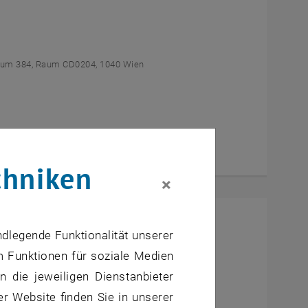
um 384, Raum CD0204, 1040 Wien
chniken
×
l Students
ndlegende Funktionalität unserer
m Funktionen für soziale Medien
um AE U1 - 7, 1040 Wien
 die jeweiligen Dienstanbieter
er Website finden Sie in unserer