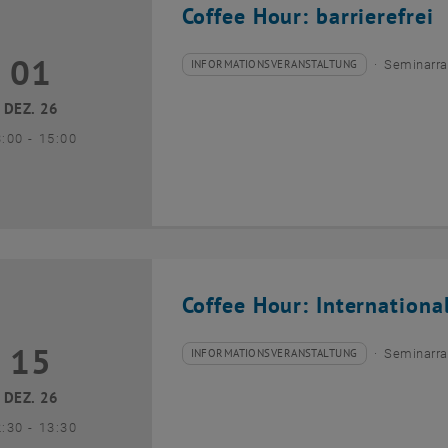
Coffee Hour: barrierefrei
01
1 Dezember 2026
INFORMATIONSVERANSTALTUNG
Seminarra
Veranstaltungstyp:
Veranstaltungsort:
DEZ. 26
bis
3:00
-
15:00
Coffee Hour: Internationa
15
5 Dezember 2026
INFORMATIONSVERANSTALTUNG
Seminarra
Veranstaltungstyp:
Veranstaltungsort:
DEZ. 26
bis
2:30
-
13:30