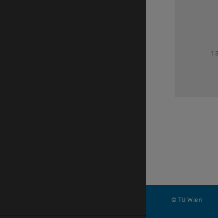
1
1
© TU Wien
#