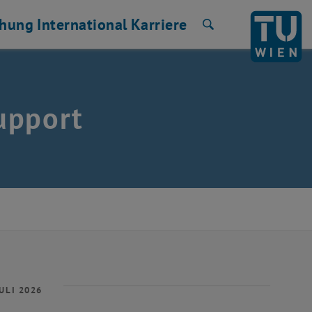
chung
International
Karriere
Suche
upport
ULI 2026