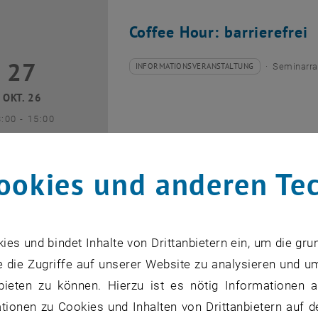
Coffee Hour: barrierefrei
27
7 Oktober 2026
INFORMATIONSVERANSTALTUNG
Seminarra
Veranstaltungstyp:
Veranstaltungsort:
OKT. 26
bis
3:00
-
15:00
ookies und anderen Te
Coffee Hour: Internationa
s und bindet Inhalte von Drittanbietern ein, um die gru
 die Zugriffe auf unserer Website zu analysieren und u
10
0 November 2026
INFORMATIONSVERANSTALTUNG
Seminarra
Veranstaltungstyp:
Veranstaltungsort:
bieten zu können. Hierzu ist es nötig Informationen an
NOV. 26
ionen zu Cookies und Inhalten von Drittanbietern auf d