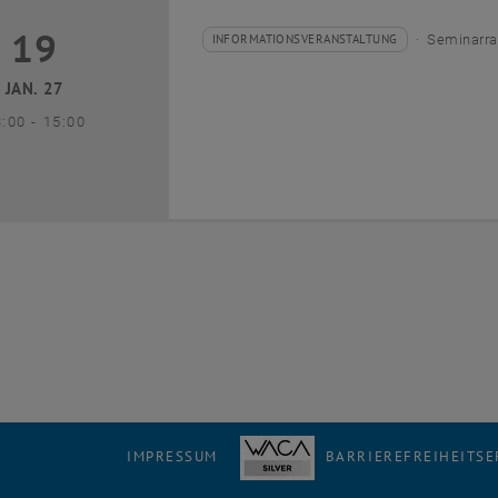
19
9 Januar 2027
INFORMATIONSVERANSTALTUNG
Seminarra
Veranstaltungstyp:
Veranstaltungsort:
JAN. 27
bis
3:00
-
15:00
IMPRESSUM
BARRIEREFREIHEITS