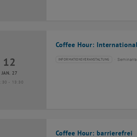
Coffee Hour: Internationa
12
2 Januar 2027
INFORMATIONSVERANSTALTUNG
Seminarra
Veranstaltungstyp:
Veranstaltungsort:
JAN. 27
bis
2:30
-
13:30
Coffee Hour: barrierefrei