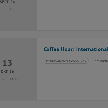
SEPT. 26
bis
9:00
-
15:30
Coffee Hour: Internationa
13
3 Oktober 2026
INFORMATIONSVERANSTALTUNG
Seminarra
Veranstaltungstyp:
Veranstaltungsort:
OKT. 26
bis
4:30
-
15:30