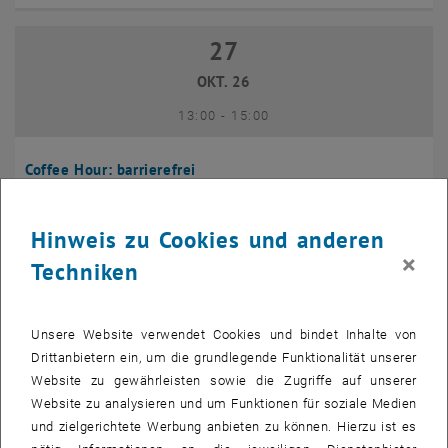
27
27 Oktober 2026
OKT. 26
bis
13:00
-
15:00
Coffee Hour: barrierefrei
Seminarraum 384, Raum CD0204,
INFORMATIONSVERANSTALTUNG
Veranstaltungstyp:
Veranstaltungsort:
1040 Wien
Hinweis zu Cookies und anderen
×
Techniken
10
10 November 2026
NOV. 26
Unsere Website verwendet Cookies und bindet Inhalte von
bis
13:00
-
14:00
Drittanbietern ein, um die grundlegende Funktionalität unserer
Website zu gewährleisten sowie die Zugriffe auf unserer
Website zu analysieren und um Funktionen für soziale Medien
Coffee Hour: International Students
und zielgerichtete Werbung anbieten zu können. Hierzu ist es