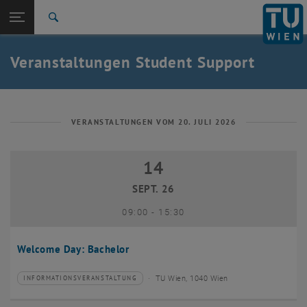
Studium
Seitennavigation öffnen
EN
TU Login
Forschung
Suche
International
Quicklinks
Veranstaltungen Student Support
Quicklinks-Menü umschalten
Karriere
Zur 1. Menü Ebene
Studium
Zurück zur letzten Ebene:
Student Support
Zurück: Subseiten von Student Support auflisten
VERANSTALTUNGEN VOM 20. JULI 2026
Veranstaltungen
14
14 September 2026
SEPT. 26
bis
09:00
-
15:30
Welcome Day: Bachelor
TU Wien, 1040 Wien
INFORMATIONSVERANSTALTUNG
Veranstaltungstyp:
Veranstaltungsort: