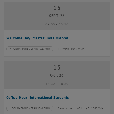
15
15 September 2026
SEPT. 26
bis
09:00
-
15:30
Welcome Day: Master und Doktorat
TU Wien, 1040 Wien
INFORMATIONSVERANSTALTUNG
Veranstaltungstyp:
Veranstaltungsort:
13
13 Oktober 2026
OKT. 26
bis
14:30
-
15:30
Coffee Hour: International Students
Seminarraum AE U1 - 7, 1040 Wien
INFORMATIONSVERANSTALTUNG
Veranstaltungstyp:
Veranstaltungsort: