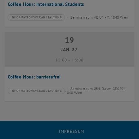
Coffee Hour: International Students
Seminarraum AE U1 - 7, 1040 Wien
INFORMATIONSVERANSTALTUNG
Veranstaltungstyp:
Veranstaltungsort:
19
19 Januar 2027
JAN. 27
bis
13:00
-
15:00
Coffee Hour: barrierefrei
Seminarraum 384, Raum CD0204,
INFORMATIONSVERANSTALTUNG
Veranstaltungstyp:
Veranstaltungsort:
1040 Wien
IMPRESSUM