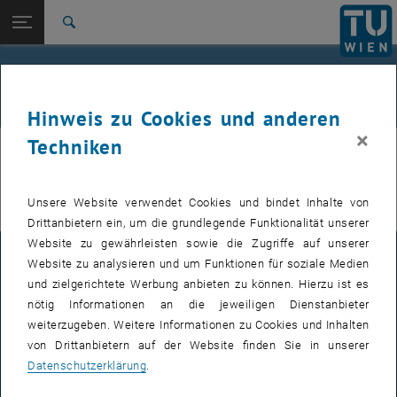
Studium
Seitennavigation öffnen
TU Login
Forschung
Suche
International
Informationsflyer für Schüler_innen
Quicklinks
Quicklinks-Menü umschalten
Karriere
und Lehrer_innen
Hinweis zu Cookies und anderen
Zur 1. Menü Ebene
Studium
×
Techniken
Zurück zur letzten Ebene:
Schüler_innen
Zurück: Subseiten von Schüler_innen auflisten
Outreach_Angebote_fuer_Schueler_innen_u
PDF
442 KB
, herunterladen
nd_Lehrer_innen.pdf
Informationsflyer
Unsere Website verwendet Cookies und bindet Inhalte von
Drittanbietern ein, um die grundlegende Funktionalität unserer
Website zu gewährleisten sowie die Zugriffe auf unserer
IMPRESSUM
Website zu analysieren und um Funktionen für soziale Medien
und zielgerichtete Werbung anbieten zu können. Hierzu ist es
nötig Informationen an die jeweiligen Dienstanbieter
BARRIEREFREIHEITSERKLÄRUNG
weiterzugeben. Weitere Informationen zu Cookies und Inhalten
von Drittanbietern auf der Website finden Sie in unserer
Datenschutzerklärung
.
DATENSCHUTZERKLÄRUNG (PDF)