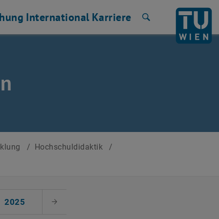
chung
International
Karriere
Suche
en
cklung
/
Hochschuldidaktik
/
2025
Nächster Monat