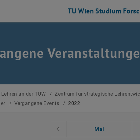
TU Wien
Studium
Fors
angene Veranstaltung
Lehren an der TUW
/
Zentrum für strategische Lehrentwi
der
/
Vergangene Events
/
2022
 auswählen
Mai
Voriger Monat