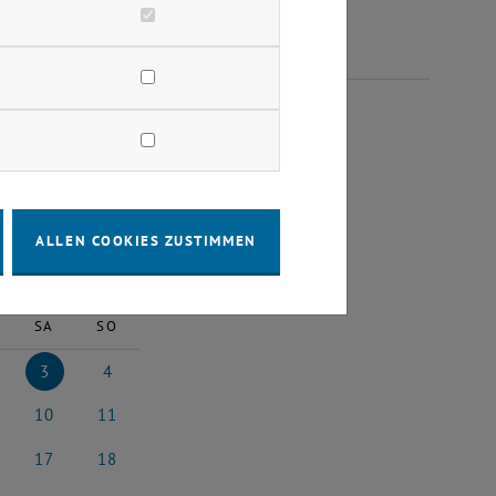
AI 2025
ALLEN COOKIES ZUSTIMMEN
2025
Nächster Monat
SA
SO
3
4
2025
3 Mai 2025
4 Mai 2025
10
11
2025
10 Mai 2025
11 Mai 2025
17
18
i 2025
17 Mai 2025
18 Mai 2025