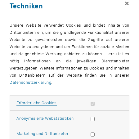
×
Techniken
25 Dezember 2023
26 Dezember 2023
27 Dezember 2023
28 Dezember 2023
29 Dezember 2023
30 Dezember 2023
31 Dezember 2023
Zurück zu vergangene Veranstaltungen
Unsere Website verwendet Cookies und bindet Inhalte von
Drittanbietern ein, um die grundlegende Funktionalität unserer
Website zu gewährleisten sowie die Zugriffe auf unserer
Informationen
Website zu analysieren und um Funktionen für soziale Medien
Hier finden Sie eine Übersicht der bereits stattgefundenen
und zielgerichtete Werbung anbieten zu können. Hierzu ist es
Veranstaltungen des Fachbereichs "Hochschuldidaktik -
nötig Informationen an die jeweiligen Dienstanbieter
focus:lehre".
weiterzugeben. Weitere Informationen zu Cookies und Inhalten
VERANSTALTUNGEN AM 29. DEZEMBER 2023
von Drittanbietern auf der Website finden Sie in unserer
Datenschutzerklärung
.
Es gibt keine Veranstaltungen in der aktuellen Ansicht.
Erforderliche Cookies zulassen
Erforderliche Cookies
Datum auswählen
Dezember
2023
Nächs
Statistik Cookies zulassen
Anonymisierte Webstatistiken
MO
DI
MI
DO
FR
SA
SO
Marketing Cookies zulassen
Marketing und Drittanbieter