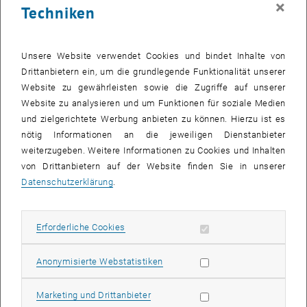
×
Techniken
25 Dezember 2023
26 Dezember 2023
27 Dezember 2023
28 Dezember 2023
29 Dezember 2023
30 Dezember 2023
31 Dezember 2023
Zurück zu vergangene Veranstaltungen
Unsere Website verwendet Cookies und bindet Inhalte von
Drittanbietern ein, um die grundlegende Funktionalität unserer
Website zu gewährleisten sowie die Zugriffe auf unserer
Informationen
Website zu analysieren und um Funktionen für soziale Medien
Hier finden Sie eine Übersicht der bereits stattgefundenen
und zielgerichtete Werbung anbieten zu können. Hierzu ist es
Veranstaltungen des Fachbereichs "Hochschuldidaktik -
nötig Informationen an die jeweiligen Dienstanbieter
focus:lehre".
weiterzugeben. Weitere Informationen zu Cookies und Inhalten
VERANSTALTUNGEN AM 09. DEZEMBER 2023
von Drittanbietern auf der Website finden Sie in unserer
Datenschutzerklärung
.
Es gibt keine Veranstaltungen in der aktuellen Ansicht.
Erforderliche Cookies zulassen
Erforderliche Cookies
Datum auswählen
Dezember
2023
Nächs
Statistik Cookies zulassen
Anonymisierte Webstatistiken
MO
DI
MI
DO
FR
SA
SO
Marketing Cookies zulassen
Marketing und Drittanbieter