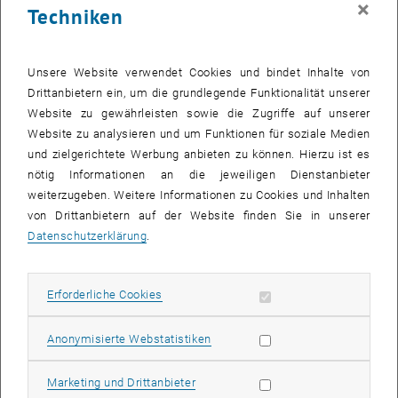
×
Techniken
26 Mai 2025
27 Mai 2025
28 Mai 2025
29 Mai 2025
30 Mai 2025
31 Mai 2025
1 Juni 2025
Zurück zu vergangene Veranstaltungen
Unsere Website verwendet Cookies und bindet Inhalte von
Drittanbietern ein, um die grundlegende Funktionalität unserer
Website zu gewährleisten sowie die Zugriffe auf unserer
Informationen
Website zu analysieren und um Funktionen für soziale Medien
Hier finden Sie eine Übersicht der bereits stattgefundenen
und zielgerichtete Werbung anbieten zu können. Hierzu ist es
Veranstaltungen des Fachbereichs "Hochschuldidaktik -
nötig Informationen an die jeweiligen Dienstanbieter
focus:lehre".
weiterzugeben. Weitere Informationen zu Cookies und Inhalten
VERANSTALTUNGEN AM 11. MAI 2025
von Drittanbietern auf der Website finden Sie in unserer
Datenschutzerklärung
.
Es gibt keine Veranstaltungen in der aktuellen Ansicht.
Erforderliche Cookies zulassen
Erforderliche Cookies
Datum auswählen
Mai
2025
Voriger Monat
Nächs
Statistik Cookies zulassen
Anonymisierte Webstatistiken
MO
DI
MI
DO
FR
SA
SO
Marketing Cookies zulassen
Marketing und Drittanbieter