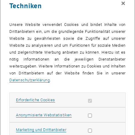
×
Techniken
26 Mai 2025
27 Mai 2025
28 Mai 2025
29 Mai 2025
30 Mai 2025
31 Mai 2025
1 Juni 2025
Zurück zu vergangene Veranstaltungen
Unsere Website verwendet Cookies und bindet Inhalte von
Drittanbietern ein, um die grundlegende Funktionalität unserer
Website zu gewährleisten sowie die Zugriffe auf unserer
Informationen
Website zu analysieren und um Funktionen für soziale Medien
Hier finden Sie eine Übersicht der bereits stattgefundenen
und zielgerichtete Werbung anbieten zu können. Hierzu ist es
Veranstaltungen des Fachbereichs "Hochschuldidaktik -
nötig Informationen an die jeweiligen Dienstanbieter
focus:lehre".
weiterzugeben. Weitere Informationen zu Cookies und Inhalten
VERANSTALTUNGEN AM 28. MAI 2025
von Drittanbietern auf der Website finden Sie in unserer
Datenschutzerklärung
.
Es gibt keine Veranstaltungen in der aktuellen Ansicht.
Erforderliche Cookies zulassen
Erforderliche Cookies
Datum auswählen
Mai
2025
Voriger Monat
Nächs
Statistik Cookies zulassen
Anonymisierte Webstatistiken
MO
DI
MI
DO
FR
SA
SO
Marketing Cookies zulassen
Marketing und Drittanbieter