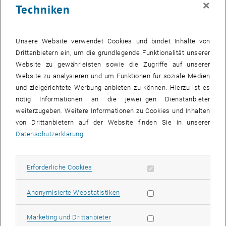
×
Techniken
27 Oktober 2025
28 Oktober 2025
29 Oktober 2025
30 Oktober 2025
31 Oktober 2025
1 November 2025
2 November 2025
Zurück zu vergangene Veranstaltungen
Unsere Website verwendet Cookies und bindet Inhalte von
Drittanbietern ein, um die grundlegende Funktionalität unserer
Website zu gewährleisten sowie die Zugriffe auf unserer
Informationen
Website zu analysieren und um Funktionen für soziale Medien
Hier finden Sie eine Übersicht der bereits stattgefundenen
und zielgerichtete Werbung anbieten zu können. Hierzu ist es
Veranstaltungen des Fachbereichs "Hochschuldidaktik -
nötig Informationen an die jeweiligen Dienstanbieter
focus:lehre".
weiterzugeben. Weitere Informationen zu Cookies und Inhalten
VERANSTALTUNGEN AM 16. OKTOBER 2025
von Drittanbietern auf der Website finden Sie in unserer
Datenschutzerklärung
.
Es gibt keine Veranstaltungen in der aktuellen Ansicht.
Erforderliche Cookies zulassen
Erforderliche Cookies
Datum auswählen
Oktober
2025
Voriger Monat
Nächs
Statistik Cookies zulassen
Anonymisierte Webstatistiken
MO
DI
MI
DO
FR
SA
SO
Marketing Cookies zulassen
Marketing und Drittanbieter