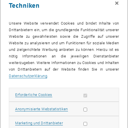
×
Techniken
27 Oktober 2025
28 Oktober 2025
29 Oktober 2025
30 Oktober 2025
31 Oktober 2025
1 November 2025
2 November 2025
Zurück zu vergangene Veranstaltungen
Unsere Website verwendet Cookies und bindet Inhalte von
Drittanbietern ein, um die grundlegende Funktionalität unserer
Website zu gewährleisten sowie die Zugriffe auf unserer
Informationen
Website zu analysieren und um Funktionen für soziale Medien
Hier finden Sie eine Übersicht der bereits stattgefundenen
und zielgerichtete Werbung anbieten zu können. Hierzu ist es
Veranstaltungen des Fachbereichs "Hochschuldidaktik -
nötig Informationen an die jeweiligen Dienstanbieter
focus:lehre".
weiterzugeben. Weitere Informationen zu Cookies und Inhalten
VERANSTALTUNGEN AM 14. OKTOBER 2025
von Drittanbietern auf der Website finden Sie in unserer
Datenschutzerklärung
.
Es gibt keine Veranstaltungen in der aktuellen Ansicht.
Erforderliche Cookies zulassen
Erforderliche Cookies
Datum auswählen
Oktober
2025
Voriger Monat
Nächs
Statistik Cookies zulassen
Anonymisierte Webstatistiken
MO
DI
MI
DO
FR
SA
SO
Marketing Cookies zulassen
Marketing und Drittanbieter