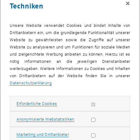
×
Techniken
29 September 2025
30 September 2025
1 Oktober 2025
2 Oktober 2025
3 Oktober 2025
4 Oktober 2025
5 Oktober 2025
Zurück zu vergangene Veranstaltungen
Unsere Website verwendet Cookies und bindet Inhalte von
Drittanbietern ein, um die grundlegende Funktionalität unserer
Website zu gewährleisten sowie die Zugriffe auf unserer
Informationen
Website zu analysieren und um Funktionen für soziale Medien
Hier finden Sie eine Übersicht der bereits stattgefundenen
und zielgerichtete Werbung anbieten zu können. Hierzu ist es
Veranstaltungen des Fachbereichs "Hochschuldidaktik -
nötig Informationen an die jeweiligen Dienstanbieter
focus:lehre".
weiterzugeben. Weitere Informationen zu Cookies und Inhalten
VERANSTALTUNGEN AM 07. SEPTEMBER 2025
von Drittanbietern auf der Website finden Sie in unserer
Datenschutzerklärung
.
Es gibt keine Veranstaltungen in der aktuellen Ansicht.
Erforderliche Cookies zulassen
Erforderliche Cookies
Datum auswählen
September
2025
Voriger Monat
Nächs
Statistik Cookies zulassen
Anonymisierte Webstatistiken
MO
DI
MI
DO
FR
SA
SO
Marketing Cookies zulassen
Marketing und Drittanbieter