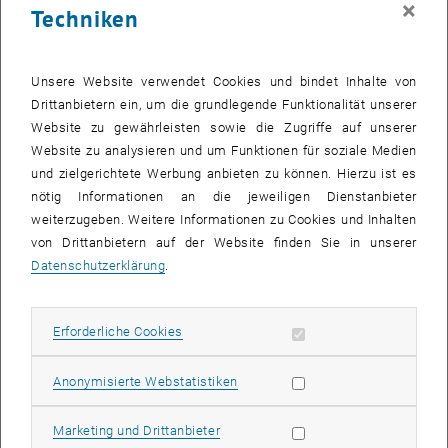
×
Techniken
27 Oktober 2025
28 Oktober 2025
29 Oktober 2025
30 Oktober 2025
31 Oktober 2025
1 November 2025
2 November 2025
Zurück zu vergangene Veranstaltungen
Unsere Website verwendet Cookies und bindet Inhalte von
Drittanbietern ein, um die grundlegende Funktionalität unserer
Website zu gewährleisten sowie die Zugriffe auf unserer
Informationen
Website zu analysieren und um Funktionen für soziale Medien
Hier finden Sie eine Übersicht der bereits stattgefundenen
und zielgerichtete Werbung anbieten zu können. Hierzu ist es
Veranstaltungen des Fachbereichs "Hochschuldidaktik -
nötig Informationen an die jeweiligen Dienstanbieter
focus:lehre".
weiterzugeben. Weitere Informationen zu Cookies und Inhalten
VERANSTALTUNGEN AM 07. OKTOBER 2025
von Drittanbietern auf der Website finden Sie in unserer
Datenschutzerklärung
.
Es gibt keine Veranstaltungen in der aktuellen Ansicht.
Erforderliche Cookies zulassen
Erforderliche Cookies
Datum auswählen
Oktober
2025
Voriger Monat
Nächs
Statistik Cookies zulassen
Anonymisierte Webstatistiken
MO
DI
MI
DO
FR
SA
SO
Marketing Cookies zulassen
Marketing und Drittanbieter