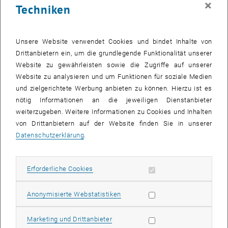
×
Techniken
27 Oktober 2025
28 Oktober 2025
29 Oktober 2025
30 Oktober 2025
31 Oktober 2025
1 November 2025
2 November 2025
Zurück zu vergangene Veranstaltungen
Unsere Website verwendet Cookies und bindet Inhalte von
Drittanbietern ein, um die grundlegende Funktionalität unserer
Website zu gewährleisten sowie die Zugriffe auf unserer
Informationen
Website zu analysieren und um Funktionen für soziale Medien
Hier finden Sie eine Übersicht der bereits stattgefundenen
und zielgerichtete Werbung anbieten zu können. Hierzu ist es
Veranstaltungen des Fachbereichs "Hochschuldidaktik -
nötig Informationen an die jeweiligen Dienstanbieter
focus:lehre".
weiterzugeben. Weitere Informationen zu Cookies und Inhalten
VERANSTALTUNGEN AM 17. OKTOBER 2025
von Drittanbietern auf der Website finden Sie in unserer
Datenschutzerklärung
.
Es gibt keine Veranstaltungen in der aktuellen Ansicht.
Erforderliche Cookies zulassen
Erforderliche Cookies
Datum auswählen
Oktober
2025
Voriger Monat
Nächs
Statistik Cookies zulassen
Anonymisierte Webstatistiken
MO
DI
MI
DO
FR
SA
SO
Marketing Cookies zulassen
Marketing und Drittanbieter