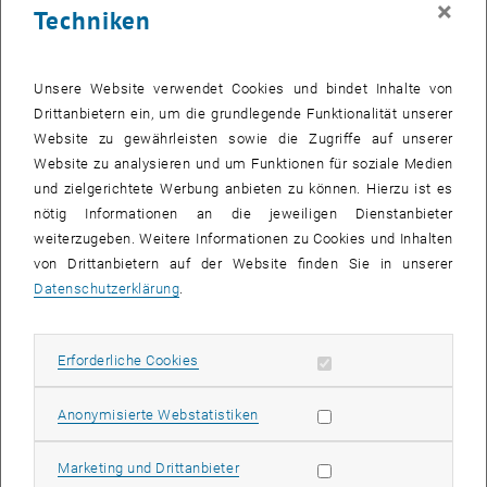
×
Techniken
28 Juli 2025
29 Juli 2025
30 Juli 2025
31 Juli 2025
1 August 2025
2 August 2025
3 August 2025
Zurück zu vergangene Veranstaltungen
Unsere Website verwendet Cookies und bindet Inhalte von
Drittanbietern ein, um die grundlegende Funktionalität unserer
Website zu gewährleisten sowie die Zugriffe auf unserer
Informationen
Website zu analysieren und um Funktionen für soziale Medien
Hier finden Sie eine Übersicht der bereits stattgefundenen
und zielgerichtete Werbung anbieten zu können. Hierzu ist es
Veranstaltungen des Fachbereichs "Hochschuldidaktik -
nötig Informationen an die jeweiligen Dienstanbieter
focus:lehre".
weiterzugeben. Weitere Informationen zu Cookies und Inhalten
VERANSTALTUNGEN AM 31. JULI 2025
von Drittanbietern auf der Website finden Sie in unserer
Datenschutzerklärung
.
Es gibt keine Veranstaltungen in der aktuellen Ansicht.
Erforderliche Cookies zulassen
Erforderliche Cookies
Datum auswählen
Juli
2025
Voriger Monat
Nächs
Statistik Cookies zulassen
Anonymisierte Webstatistiken
MO
DI
MI
DO
FR
SA
SO
Marketing Cookies zulassen
Marketing und Drittanbieter