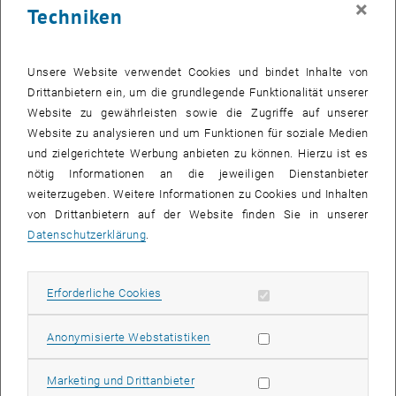
×
Techniken
28 Juli 2025
29 Juli 2025
30 Juli 2025
31 Juli 2025
1 August 2025
2 August 2025
3 August 2025
Zurück zu vergangene Veranstaltungen
Unsere Website verwendet Cookies und bindet Inhalte von
Drittanbietern ein, um die grundlegende Funktionalität unserer
Website zu gewährleisten sowie die Zugriffe auf unserer
Informationen
Website zu analysieren und um Funktionen für soziale Medien
Hier finden Sie eine Übersicht der bereits stattgefundenen
und zielgerichtete Werbung anbieten zu können. Hierzu ist es
Veranstaltungen des Fachbereichs "Hochschuldidaktik -
nötig Informationen an die jeweiligen Dienstanbieter
focus:lehre".
weiterzugeben. Weitere Informationen zu Cookies und Inhalten
VERANSTALTUNGEN AM 17. JULI 2025
von Drittanbietern auf der Website finden Sie in unserer
Datenschutzerklärung
.
Es gibt keine Veranstaltungen in der aktuellen Ansicht.
Erforderliche Cookies zulassen
Erforderliche Cookies
Datum auswählen
Juli
2025
Voriger Monat
Nächs
Statistik Cookies zulassen
Anonymisierte Webstatistiken
MO
DI
MI
DO
FR
SA
SO
Marketing Cookies zulassen
Marketing und Drittanbieter