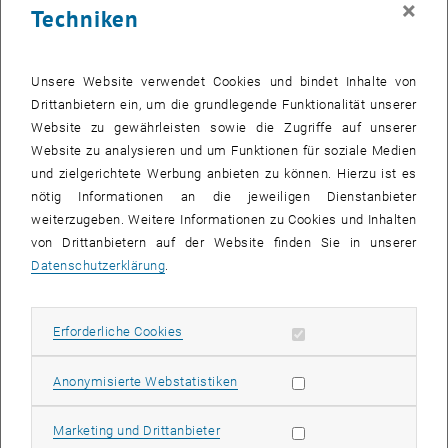
×
Techniken
26 August 2024
27 August 2024
28 August 2024
29 August 2024
30 August 2024
31 August 2024
1 September 2024
Zurück zu vergangene Veranstaltungen
Unsere Website verwendet Cookies und bindet Inhalte von
Drittanbietern ein, um die grundlegende Funktionalität unserer
Website zu gewährleisten sowie die Zugriffe auf unserer
Informationen
Website zu analysieren und um Funktionen für soziale Medien
Hier finden Sie eine Übersicht der bereits stattgefundenen
und zielgerichtete Werbung anbieten zu können. Hierzu ist es
Veranstaltungen des Fachbereichs "Hochschuldidaktik -
nötig Informationen an die jeweiligen Dienstanbieter
focus:lehre".
weiterzugeben. Weitere Informationen zu Cookies und Inhalten
VERANSTALTUNGEN AM 25. AUGUST 2024
von Drittanbietern auf der Website finden Sie in unserer
Datenschutzerklärung
.
Es gibt keine Veranstaltungen in der aktuellen Ansicht.
Erforderliche Cookies zulassen
Erforderliche Cookies
Datum auswählen
August
2024
Voriger Monat
Nächs
Statistik Cookies zulassen
Anonymisierte Webstatistiken
MO
DI
MI
DO
FR
SA
SO
Marketing Cookies zulassen
Marketing und Drittanbieter