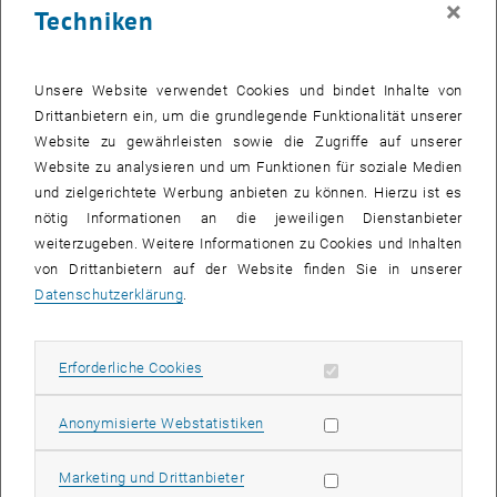
×
Techniken
26 August 2024
27 August 2024
28 August 2024
29 August 2024
30 August 2024
31 August 2024
1 September 2024
Zurück zu vergangene Veranstaltungen
Unsere Website verwendet Cookies und bindet Inhalte von
Drittanbietern ein, um die grundlegende Funktionalität unserer
Website zu gewährleisten sowie die Zugriffe auf unserer
Informationen
Website zu analysieren und um Funktionen für soziale Medien
Hier finden Sie eine Übersicht der bereits stattgefundenen
und zielgerichtete Werbung anbieten zu können. Hierzu ist es
Veranstaltungen des Fachbereichs "Hochschuldidaktik -
nötig Informationen an die jeweiligen Dienstanbieter
focus:lehre".
weiterzugeben. Weitere Informationen zu Cookies und Inhalten
VERANSTALTUNGEN AM 01. AUGUST 2024
von Drittanbietern auf der Website finden Sie in unserer
Datenschutzerklärung
.
Es gibt keine Veranstaltungen in der aktuellen Ansicht.
Erforderliche Cookies zulassen
Erforderliche Cookies
Datum auswählen
August
2024
Voriger Monat
Nächs
Statistik Cookies zulassen
Anonymisierte Webstatistiken
MO
DI
MI
DO
FR
SA
SO
Marketing Cookies zulassen
Marketing und Drittanbieter