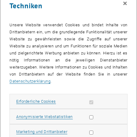
×
Techniken
27 November 2023
28 November 2023
29 November 2023
30 November 2023
1 Dezember 2023
2 Dezember 2023
3 Dezember 2023
Zurück zu vergangene Veranstaltungen
Unsere Website verwendet Cookies und bindet Inhalte von
Drittanbietern ein, um die grundlegende Funktionalität unserer
Website zu gewährleisten sowie die Zugriffe auf unserer
Informationen
Website zu analysieren und um Funktionen für soziale Medien
Hier finden Sie eine Übersicht der bereits stattgefundenen
und zielgerichtete Werbung anbieten zu können. Hierzu ist es
Veranstaltungen des Fachbereichs "Hochschuldidaktik -
nötig Informationen an die jeweiligen Dienstanbieter
focus:lehre".
weiterzugeben. Weitere Informationen zu Cookies und Inhalten
VERANSTALTUNGEN AM 16. NOVEMBER 2023
von Drittanbietern auf der Website finden Sie in unserer
Datenschutzerklärung
.
Es gibt keine Veranstaltungen in der aktuellen Ansicht.
Erforderliche Cookies zulassen
Erforderliche Cookies
Datum auswählen
November
2023
Nächs
Statistik Cookies zulassen
Anonymisierte Webstatistiken
MO
DI
MI
DO
FR
SA
SO
Marketing Cookies zulassen
Marketing und Drittanbieter