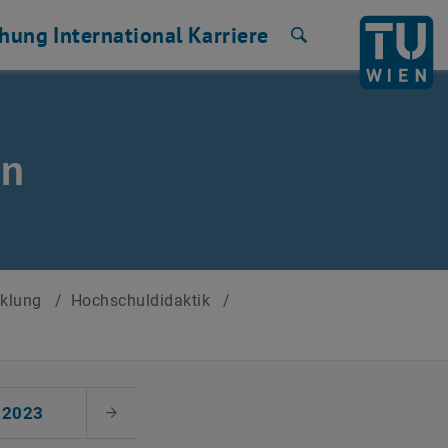
chung
International
Karriere
Suche
en
cklung
/
Hochschuldidaktik
/
2023
Nächster Monat