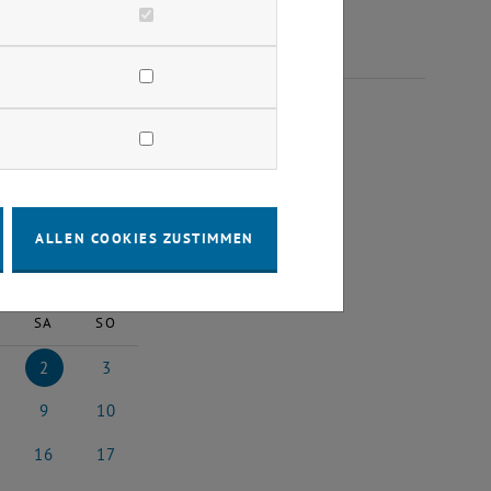
EMBER 2023
ALLEN COOKIES ZUSTIMMEN
2023
Nächster Monat
SA
SO
2
3
2023
ember 2023
2 Dezember 2023
3 Dezember 2023
9
10
023
ember 2023
9 Dezember 2023
10 Dezember 2023
16
17
2023
zember 2023
16 Dezember 2023
17 Dezember 2023