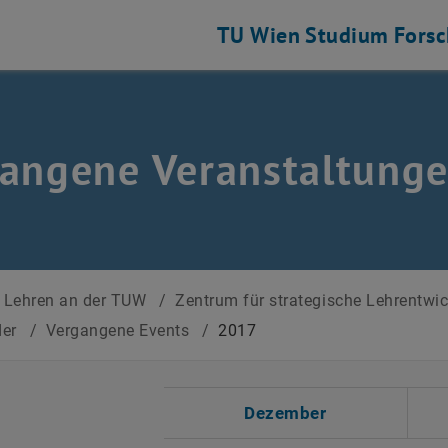
TU Wien
Studium
Fors
angene Veranstaltung
Lehren an der TUW
/
Zentrum für strategische Lehrentwi
der
/
Vergangene Events
/
2017
 auswählen
Dezember