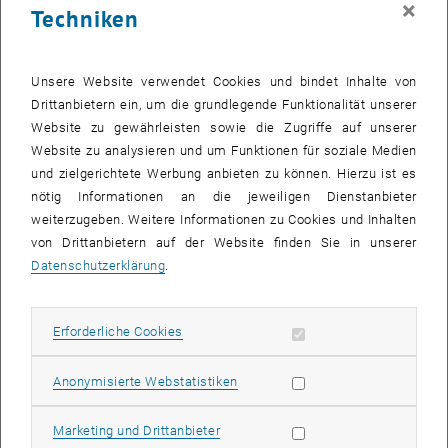
×
Techniken
26 Februar 2024
27 Februar 2024
28 Februar 2024
29 Februar 2024
1 März 2024
2 März 2024
3 März 2024
Zurück zu vergangene Veranstaltungen
Unsere Website verwendet Cookies und bindet Inhalte von
Drittanbietern ein, um die grundlegende Funktionalität unserer
Website zu gewährleisten sowie die Zugriffe auf unserer
Informationen
Website zu analysieren und um Funktionen für soziale Medien
Hier finden Sie eine Übersicht der bereits stattgefundenen
und zielgerichtete Werbung anbieten zu können. Hierzu ist es
Veranstaltungen des Fachbereichs "Hochschuldidaktik -
nötig Informationen an die jeweiligen Dienstanbieter
focus:lehre".
weiterzugeben. Weitere Informationen zu Cookies und Inhalten
VERANSTALTUNGEN AM 23. FEBRUAR 2024
von Drittanbietern auf der Website finden Sie in unserer
Datenschutzerklärung
.
Es gibt keine Veranstaltungen in der aktuellen Ansicht.
Erforderliche Cookies zulassen
Erforderliche Cookies
Datum auswählen
Februar
2024
Voriger Monat
Nächs
Statistik Cookies zulassen
Anonymisierte Webstatistiken
MO
DI
MI
DO
FR
SA
SO
Marketing Cookies zulassen
Marketing und Drittanbieter