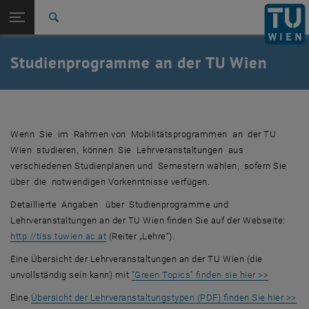
Studium
Seitennavigation öffnen
EN
TU Login
Forschung
Suche
International
Quicklinks
Studienprogramme an der TU Wien
Quicklinks-Menü umschalten
Karriere
Zur 1. Menü Ebene
Studium
Zurück zur letzten Ebene:
Erasmus+ Studium, Joint Study
Zurück: Subseiten von Erasmus+ Studium, Joint Study auflisten
Wenn Sie im Rahmen von Mobilitätsprogrammen an der TU
Studienprogramme an der TU Wien
Wien studieren, können Sie Lehrveranstaltungen aus
verschiedenen Studienplänen und Semestern wählen, sofern Sie
über die notwendigen Vorkenntnisse verfügen.
Detaillierte Angaben über Studienprogramme und
Lehrveranstaltungen an der TU Wien finden Sie auf der Webseite:
, öffnet eine externe URL in einem neuen Fenste
http://tiss.tuwien.ac.at
(Reiter „Lehre“).
Eine Übersicht der Lehrveranstaltungen an der TU Wien (die
, öffnet 
unvollständig sein kann) mit
"Green Topics" finden sie hier >>
, ö
Eine
Übersicht der Lehrveranstaltungstypen (PDF) finden Sie hier >>