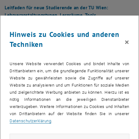
Leitfaden für neue Studierende an der TU Wien:
Lehrveranstaltungstypen, Lernräume, Tools
Bitte beachten
: dieser Leitfaden richtet sich an Studierende, die ein
reguläres Studium (degree seeking) an der TU Wien beginnen. Das
Hinweis zu Cookies und anderen
heißt, die Informationen zur Anerkennung von
×
Techniken
Studienleistungen/Mindestleistung sind für Austauschstudierende
NICHT relevant. Sie finden aber einen guten Überblick über
Lehrveranstaltungstypen, Tools, Kommunikationskanäle, Lernräume
Unsere Website verwendet Cookies und bindet Inhalte von
der TU Wien:
https://www.tuwien.at/studium/lehren-an-der-
Drittanbietern ein, um die grundlegende Funktionalität unserer
tuw/zentrum-fuer-strategische-lehrentwicklung/leitfaden-fuer-neue-
Website zu gewährleisten sowie die Zugriffe auf unserer
, öffnet in einem neuen Fenster
studierende
.
Website zu analysieren und um Funktionen für soziale Medien
und zielgerichtete Werbung anbieten zu können. Hierzu ist es
nötig Informationen an die jeweiligen Dienstanbieter
Download (PDF):
weiterzugeben. Weitere Informationen zu Cookies und Inhalten
von Drittanbietern auf der Website finden Sie in unserer
Datenschutzerklärung
.
, öffnet in einem neuen Fens
Erasmus+: TU Wien Fact Sheet