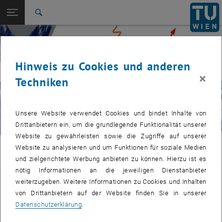
Studium
Seitennavigation öffnen
EN
TU Login
Forschung
Suche
International
Quicklinks
Quicklinks-Menü umschalten
Karriere
Hinweis zu Cookies und anderen
© Michael Schmid/IAP
Zur 1. Menü Ebene
Surface Physics
×
Techniken
Zurück zur letzten Ebene:
Team
Zurück: Subseiten von Team auflisten
Seit den 1980er Jahren
Unsere Website verwendet Cookies und bindet Inhalte von
Drittanbietern ein, um die grundlegende Funktionalität unserer
Website zu gewährleisten sowie die Zugriffe auf unserer
Website zu analysieren und um Funktionen für soziale Medien
Surface Physics
und zielgerichtete Werbung anbieten zu können. Hierzu ist es
nötig Informationen an die jeweiligen Dienstanbieter
Arbeitsgruppe Oberflächenphysik –
weiterzugeben. Weitere Informationen zu Cookies und Inhalten
von Drittanbietern auf der Website finden Sie in unserer
Seit den 1980er Jahren
Datenschutzerklärung
.