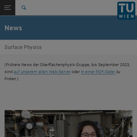
Studium
Seitennavigation öffnen
EN
TU Login
Forschung
Suche
International
Quicklinks
News
Quicklinks-Menü umschalten
Karriere
Zur 1. Menü Ebene
Surface Physics
Surface Physics
Zurück zur letzten Ebene:
Surface Physics
Zurück: Subseiten von Surface Physics auflisten
News
(Frühere News der Oberflächenphysik-Gruppe, bis September 2023,
, öffnet eine externe URL in einem 
, öffnet ei
sind
auf unserem alten Web-Server
oder
in einer PDF-Datei
zu
finden.)