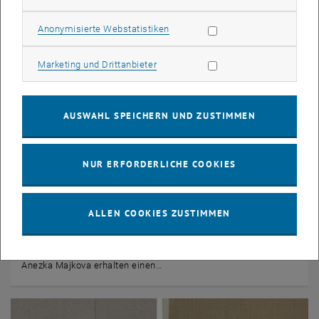
Statistik Cookies zulassen
Anonymisierte Webstatistiken
Marketing Cookies zulassen
Marketing und Drittanbieter
AUSWAHL SPEICHERN UND ZUSTIMMEN
NUR ERFORDERLICHE COOKIES
© IAP
15. Dezember 2023
Franz Viehböck Preis für junge ForscherInnen 2023
ALLEN COOKIES ZUSTIMMEN
Alexander Syböck gewinnt den Franz Viehböck Young
Investigator Award 2023. Julia Linert, Alexander Redl und
Anezka Majkova erhalten einen…