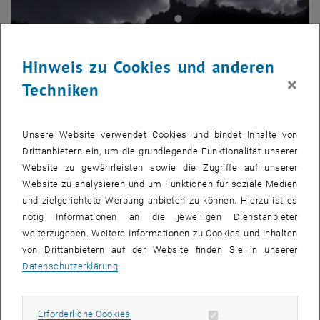
Hinweis zu Cookies und anderen
×
Techniken
Unsere Website verwendet Cookies und bindet Inhalte von
Drittanbietern ein, um die grundlegende Funktionalität unserer
Website zu gewährleisten sowie die Zugriffe auf unserer
Website zu analysieren und um Funktionen für soziale Medien
08. Januar 2024
und zielgerichtete Werbung anbieten zu können. Hierzu ist es
Der Stein, der Wolken macht
nötig Informationen an die jeweiligen Dienstanbieter
Feldspat kommt im Gestein sehr häufig vor. In Form von
weiterzugeben. Weitere Informationen zu Cookies und Inhalten
Partikeln trägt das Mineral extrem effizient zur Wolkenbildung
von Drittanbietern auf der Website finden Sie in unserer
bei. An der TU Wien fand man nun…
Datenschutzerklärung
.
Erforderliche Cookies zulassen
Erforderliche Cookies