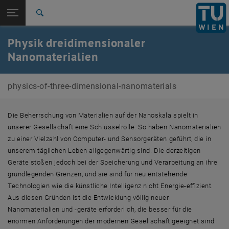
Studium
Seitennavigation öffnen
EN
TU Login
Forschung
Suche
Team
Research
News
Publications
Teaching
Talks
Software
Jobs
International
Physik dreidimensionaler
Quicklinks
Quicklinks-Menü umschalten
Karriere
Nanomaterialien
Zur 1. Menü Ebene
Forschungsbereiche
physics-of-three-dimensional-nanomaterials
Zurück zur letzten Ebene:
Forschungsbereiche
Zurück: Subseiten von Forschungsbereiche auflisten
Physics of 3D Nanomaterials
Die Beherrschung von Materialien auf der Nanoskala spielt in
Team
unserer Gesellschaft eine Schlüsselrolle. So haben Nanomaterialien
Research
zu einer Vielzahl von Computer- und Sensorgeräten geführt, die in
News
unserem täglichen Leben allgegenwärtig sind. Die derzeitigen
Publications
Teaching
Geräte stoßen jedoch bei der Speicherung und Verarbeitung an ihre
Talks
grundlegenden Grenzen, und sie sind für neu entstehende
Software
Technologien wie die künstliche Intelligenz nicht Energie-effizient.
Jobs
Aus diesen Gründen ist die Entwicklung völlig neuer
Nanomaterialien und -geräte erforderlich, die besser für die
enormen Anforderungen der modernen Gesellschaft geeignet sind.