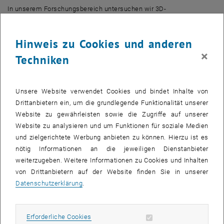
In unserem Forschungsbereich untersuchen wir 3D-
Nanomaterialien, um diese großen Probleme zu überwinden.
Insbesondere untersuchen wir magnetische 3D-Systeme, die sehr
Hinweis zu Cookies und anderen
vielversprechend für die Entwicklung künftiger grüner
×
Computertechnologien sind. Unsere Forschung umfasst mehrere
Techniken
Bereiche, darunter die Entwicklung neuer Methoden für die
Herstellung und optische Charakterisierung von 3D-
Nanomaterialien, die Nutzung neuartiger Formen der Röntgen- und
Unsere Website verwendet Cookies und bindet Inhalte von
Elektronenmikroskopie und die Entdeckung neuer physikalischer
Drittanbietern ein, um die grundlegende Funktionalität unserer
Phänomene, die auf der Kombination von Grenzflächeneffekten in
Website zu gewährleisten sowie die Zugriffe auf unserer
mehrschichtigen Systemen und geometrischen Effekten auf der
Website zu analysieren und um Funktionen für soziale Medien
Nanoskala beruhen.
und zielgerichtete Werbung anbieten zu können. Hierzu ist es
nötig Informationen an die jeweiligen Dienstanbieter
Bei allgemeinen Anfragen wenden Sie sich bitte an:
weiterzugeben. Weitere Informationen zu Cookies und Inhalten
3dnano
@
iap.tuwien.ac.at
von Drittanbietern auf der Website finden Sie in unserer
Datenschutzerklärung
.
Erforderliche Cookies zulassen
Erforderliche Cookies
Subseiten von Talks auf
Subseiten von Software 