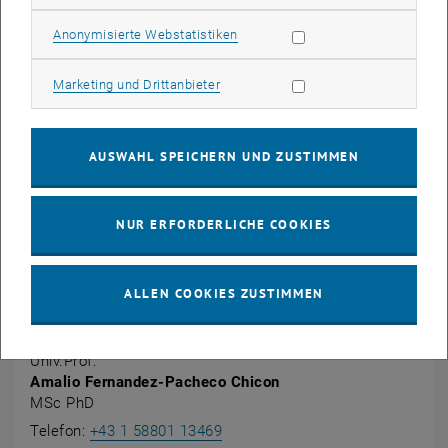
Statistik Cookies zulassen
Anonymisierte Webstatistiken
Marketing Cookies zulassen
Marketing und Drittanbieter
AUSWAHL SPEICHERN UND ZUSTIMMEN
NUR ERFORDERLICHE COOKIES
ALLEN COOKIES ZUSTIMMEN
Univ.Prof.
Amalio Fernandez-Pacheco Chicon
MSc PhD
Amalio Fernandez-Pacheco Chic
Telefon:
+43 1 58801 13469