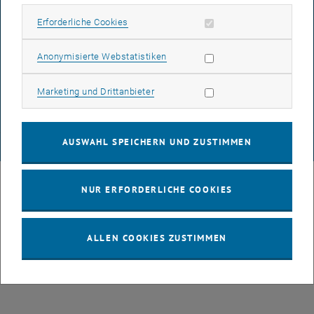
BARRIEREFREIHEITSERKLÄRUNG
Erforderliche Cookies zulassen
Erforderliche Cookies
Statistik Cookies zulassen
Anonymisierte Webstatistiken
DATENSCHUTZERKLÄRUNG (PDF)
Marketing Cookies zulassen
Marketing und Drittanbieter
COOKIEEINSTELLUNGEN
AUSWAHL SPEICHERN UND ZUSTIMMEN
© TU Wien
# 88199
NUR ERFORDERLICHE COOKIES
ALLEN COOKIES ZUSTIMMEN