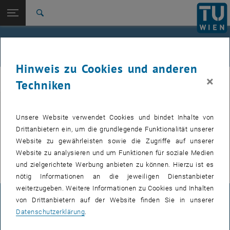
Studium
Seitennavigation öffnen
EN
TU Login
Forschung
Suche
International
Quicklinks
Events
Quicklinks-Menü umschalten
Karriere
Hinweis zu Cookies und anderen
Zur 1. Menü Ebene
Institut für Angewandte Physik
×
IAP
Techniken
Zurück zur letzten Ebene:
Institut für Angewandte Physik
Zurück: Subseiten von Institut für Angewandte Physik auflisten
Events
Bevorstehende Events, wie z.B. Seminarvorträge, werden nur auf der
Unsere Website verwendet Cookies und bindet Inhalte von
, öffnet eine externe URL
englischen Version
dieser Seite veröffentlicht.
Drittanbietern ein, um die grundlegende Funktionalität unserer
, öffnet eine exte
Für interne Nutzer findet sich im
E134 Colab Bereich
die Übersicht
Website zu gewährleisten sowie die Zugriffe auf unserer
der nächsten Seminarvorträge und zu buchenden Termine.
Website zu analysieren und um Funktionen für soziale Medien
und zielgerichtete Werbung anbieten zu können. Hierzu ist es
nötig Informationen an die jeweiligen Dienstanbieter
weiterzugeben. Weitere Informationen zu Cookies und Inhalten
von Drittanbietern auf der Website finden Sie in unserer
IMPRESSUM
Datenschutzerklärung
.