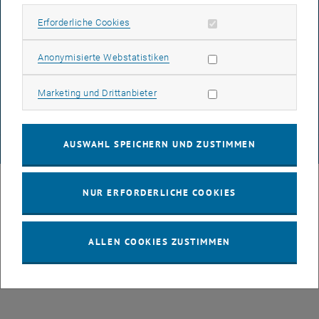
BARRIEREFREIHEITSERKLÄRUNG
Erforderliche Cookies zulassen
Erforderliche Cookies
Statistik Cookies zulassen
Anonymisierte Webstatistiken
DATENSCHUTZERKLÄRUNG (PDF)
Marketing Cookies zulassen
Marketing und Drittanbieter
COOKIEEINSTELLUNGEN
AUSWAHL SPEICHERN UND ZUSTIMMEN
© TU Wien
# 88199
NUR ERFORDERLICHE COOKIES
ALLEN COOKIES ZUSTIMMEN