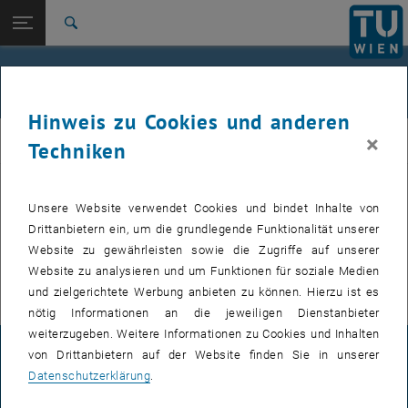
Studium
Seitennavigation öffnen
EN
TU Login
Forschung
Suche
International
Quicklinks
Events
Quicklinks-Menü umschalten
Karriere
Hinweis zu Cookies und anderen
Zur 1. Menü Ebene
Institut für Angewandte Physik
×
IAP
Techniken
Zurück zur letzten Ebene:
Institut für Angewandte Physik
Zurück: Subseiten von Institut für Angewandte Physik auflisten
Events
Bevorstehende Events, wie z.B. Seminarvorträge, werden nur auf der
Unsere Website verwendet Cookies und bindet Inhalte von
, öffnet eine externe URL
englischen Version
dieser Seite veröffentlicht.
Drittanbietern ein, um die grundlegende Funktionalität unserer
, öffnet eine exte
Für interne Nutzer findet sich im
E134 Colab Bereich
die Übersicht
Website zu gewährleisten sowie die Zugriffe auf unserer
der nächsten Seminarvorträge und zu buchenden Termine.
Website zu analysieren und um Funktionen für soziale Medien
und zielgerichtete Werbung anbieten zu können. Hierzu ist es
nötig Informationen an die jeweiligen Dienstanbieter
weiterzugeben. Weitere Informationen zu Cookies und Inhalten
von Drittanbietern auf der Website finden Sie in unserer
IMPRESSUM
Datenschutzerklärung
.