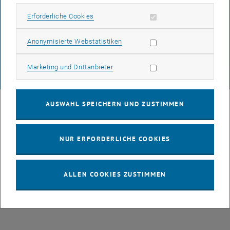
DATENSCHUTZERKLÄRUNG (PDF)
Erforderliche Cookies zulassen
Erforderliche Cookies
Statistik Cookies zulassen
Anonymisierte Webstatistiken
COOKIEEINSTELLUNGEN
Marketing Cookies zulassen
Marketing und Drittanbieter
© TU Wien
# 94748
AUSWAHL SPEICHERN UND ZUSTIMMEN
NUR ERFORDERLICHE COOKIES
ALLEN COOKIES ZUSTIMMEN