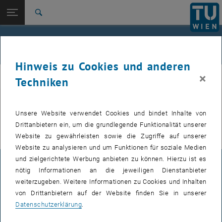
Studium
Seitennavigation öffnen
EN
TU Login
Forschung
Suche
International
Quicklinks
Vergangene Events
Quicklinks-Menü umschalten
Karriere
Hinweis zu Cookies und anderen
Zur 1. Menü Ebene
Institut für Angewandte Physik
×
IAP
Techniken
Zurück zur letzten Ebene:
Events
Zurück: Subseiten von Events auflisten
Archiv
Vergangene Events werden nur auf der englischen Version dieser
Unsere Website verwendet Cookies und bindet Inhalte von
Seite angezeigt.
Drittanbietern ein, um die grundlegende Funktionalität unserer
Website zu gewährleisten sowie die Zugriffe auf unserer
Website zu analysieren und um Funktionen für soziale Medien
und zielgerichtete Werbung anbieten zu können. Hierzu ist es
IMPRESSUM
nötig Informationen an die jeweiligen Dienstanbieter
weiterzugeben. Weitere Informationen zu Cookies und Inhalten
von Drittanbietern auf der Website finden Sie in unserer
BARRIEREFREIHEITSERKLÄRUNG
Datenschutzerklärung
.