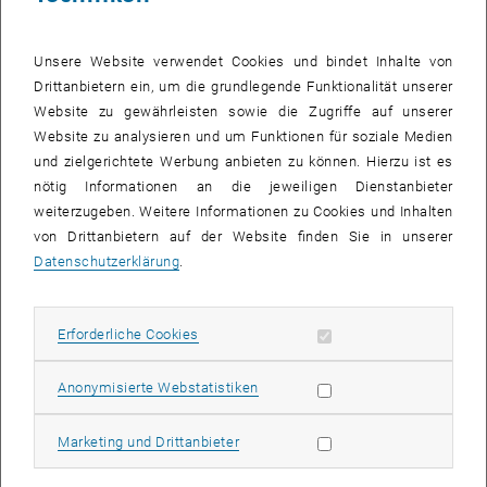
scientists are, and what they do”.
Unsere Website verwendet Cookies und bindet Inhalte von
Drittanbietern ein, um die grundlegende Funktionalität unserer
Website zu gewährleisten sowie die Zugriffe auf unserer
Website zu analysieren und um Funktionen für soziale Medien
und zielgerichtete Werbung anbieten zu können. Hierzu ist es
nötig Informationen an die jeweiligen Dienstanbieter
weiterzugeben. Weitere Informationen zu Cookies und Inhalten
von Drittanbietern auf der Website finden Sie in unserer
Datenschutzerklärung
.
Erforderliche Cookies zulassen
Erforderliche Cookies
Subseiten von Forschung
Subseiten von Veranstal
Subseiten von Mitarbeit
Statistik Cookies zulassen
Anonymisierte Webstatistiken
Bild v
Marketing Cookies zulassen
Marketing und Drittanbieter
Evgenii Velichko and Lambert van Eijck at the TU Delft Reactor