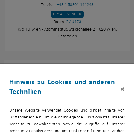
Heinz Matusch anrufe
Telefon:
+43 1 58801 141243
E-MAIL AN HEINZ MATUSCH SENDEN
E-MAIL SENDEN
Raum ZAU173 auf der Karte a
Raum:
ZAU173
c/o TU Wien - Atominstitut, Stadionallee 2, 1020 Wien,
Österreich
Hinweis zu Cookies und anderen
×
Techniken
Unsere Website verwendet Cookies und bindet Inhalte von
Drittanbietern ein, um die grundlegende Funktionalität unserer
Roman Flasch
Website zu gewährleisten sowie die Zugriffe auf unserer
Roman Flasch anrufe
Telefon:
+43 1 58801 141242
Website zu analysieren und um Funktionen für soziale Medien