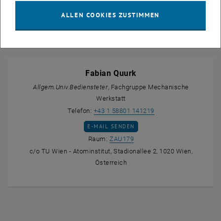
c/o TU Wien - Atominstitut, Stadionallee 2, 1020 Wien,
ALLEN COOKIES ZUSTIMMEN
Österreich
Fabian Quurk
Allgem.Univ.Bediensteter
, Fachgruppe Mechanische
Werkstatt
Fabian Quurk anrufen
Telefon:
+43 1 58801 141219
E-MAIL AN FABIAN QUURK SENDEN
E-MAIL SENDEN
Raum ZAU179 auf der Karte a
Raum:
ZAU179
c/o TU Wien - Atominstitut, Stadionallee 2, 1020 Wien,
Österreich