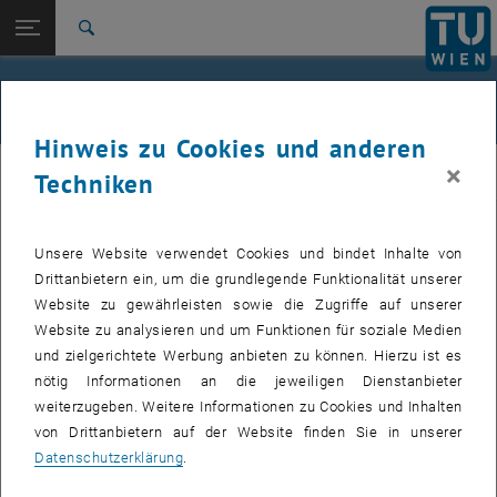
Studium
Seitennavigation öffnen
EN
TU Login
Forschung
Suche
International
Quicklinks
Beschichtungstechnik (PVD)
Quicklinks-Menü umschalten
Karriere
Hinweis zu Cookies und anderen
Zur 1. Menü Ebene
E308-Institut für Werkstoffwissenschaft und
×
WWWT
Techniken
Werkstofftechnologie
Zurück zur letzten Ebene:
Ausstattung
Zurück: Subseiten von Ausstattung auflisten
PVD I - Leybold Heraeus Z400 - Ylvi
Unsere Website verwendet Cookies und bindet Inhalte von
Beschichtungsanlagen
Drittanbietern ein, um die grundlegende Funktionalität unserer
PVD II - Hochleistungsimpulsmagnetronsputtern-System -
Website zu gewährleisten sowie die Zugriffe auf unserer
Frida
Website zu analysieren und um Funktionen für soziale Medien
und zielgerichtete Werbung anbieten zu können. Hierzu ist es
PVD III - AJA International Orion 5 - Angie
nötig Informationen an die jeweiligen Dienstanbieter
weiterzugeben. Weitere Informationen zu Cookies und Inhalten
von Drittanbietern auf der Website finden Sie in unserer
PVD IV - Noreia
Datenschutzerklärung
.
PVD V - Oerlikon Balzers Innova 1.0