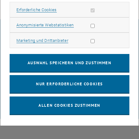
Erforderliche Cookies zulassen
Erforderliche Cookies
Statistik Cookies zulassen
Anonymisierte Webstatistiken
IMPRESSUM
Marketing Cookies zulassen
Marketing und Drittanbieter
BARRIEREFREIHEITSERKLÄRUNG
AUSWAHL SPEICHERN UND ZUSTIMMEN
DATENSCHUTZERKLÄRUNG (PDF)
NUR ERFORDERLICHE COOKIES
COOKIEEINSTELLUNGEN
ALLEN COOKIES ZUSTIMMEN
© TU Wien
# 64960