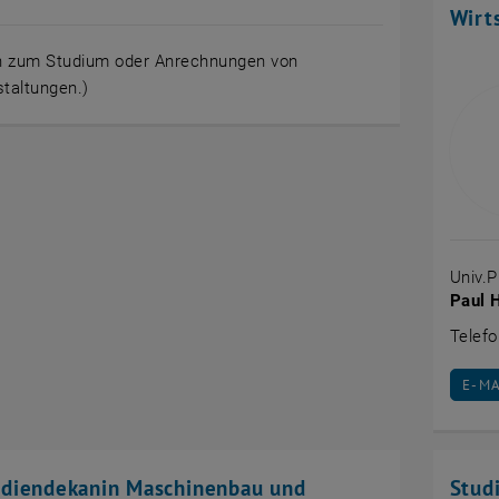
Wirt
en zum Studium oder Anrechnungen von
taltungen.)
Univ.P
Paul 
Telef
E-MA
E-M
udiendekanin Maschinenbau und
Stud