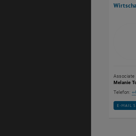
Wirtsch
Associate P
Melanie T
Telefon:
+
E-MAIL 
E-MAIL 