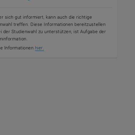
r sich gut informiert, kann auch die richtige
nwahl treffen. Diese Informationen bereitzustellen
i der Studienwahl zu unterstützen, ist Aufgabe der
ninformation.
, öffnet eine externe URL in einem neuen F
, öffnet eine externe URL in einem neuen F
re Informationen
hier
.