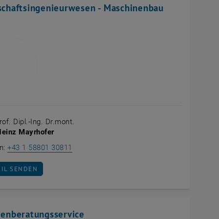
schaftsingenieurwesen - Maschinenbau
rof. Dipl.-Ing. Dr.mont.
Heinz Mayrhofer
Paul Heinz Mayrhofer anrufen
on:
+43 1 58801 30811
IL AN PAUL HEINZ MAYRHOFER SENDEN
AIL SENDEN
ienberatungsservice