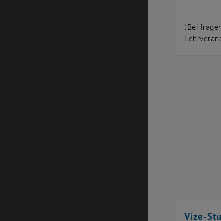
(Bei frag
Lehrverans
Vize-St