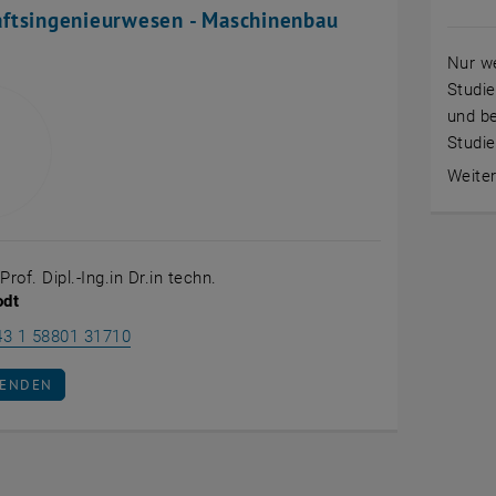
aftsingenieurwesen - Maschinenbau
Nur we
Studie
und be
Studie
Weite
rof. Dipl.-Ing.in Dr.in techn.
odt
Melanie Todt anrufen
43 1 58801 31710
AN MELANIE TODT SENDEN
SENDEN