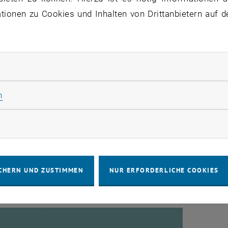
ionen zu Cookies und Inhalten von Drittanbietern auf d
rliche Cookies zulassen
Statistik Cookies zulassen
n
rketing Cookies zulassen
r Maschinenbau
Mast
CHERN UND ZUSTIMMEN
NUR ERFORDERLICHE COOKIES