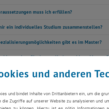
raussetzungen muss ich erfüllen?
mir ein individuelles Studium zusammenstellen?
ezialisierungsmöglichkeiten gibt es im Master?
schkenntnisse für den englischsprachigen Master-S
ookies und anderen Te
dule kann ich in Englisch absolvieren?
enangebot
s und bindet Inhalte von Drittanbietern ein, um die gru
 die Zugriffe auf unserer Website zu analysieren und u
bieten zu können. Hierzu ist es nötig Informationen an