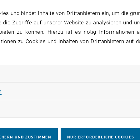
ainability Reporting (
s und bindet Inhalte von Drittanbietern ein, um die gru
 die Zugriffe auf unserer Website zu analysieren und u
bieten zu können. Hierzu ist es nötig Informationen an
le offers a unique opportunity for a Ma
ionen zu Cookies und Inhalten von Drittanbietern auf d
ability to gain hands-on experience in
 and Governance) reporting for mid-si
 at the forefront of developing and tes
rliche Cookies zulassen
 companies integrated into large value
Statistik Cookies zulassen
n
ing reporting tools, and analyzing ESG d
e reporting processes. Additionally, you
rketing Cookies zulassen
- world pilot projects, ensuring the im
ul ESG strategies.
CHERN UND ZUSTIMMEN
NUR ERFORDERLICHE COOKIES