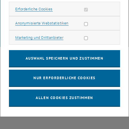
DATENSCHUTZERKLÄRUNG (PDF)
Erforderliche Cookies zulassen
Erforderliche Cookies
Statistik Cookies zulassen
Anonymisierte Webstatistiken
COOKIEEINSTELLUNGEN
Marketing Cookies zulassen
Marketing und Drittanbieter
© TU Wien
# 77141
AUSWAHL SPEICHERN UND ZUSTIMMEN
NUR ERFORDERLICHE COOKIES
ALLEN COOKIES ZUSTIMMEN