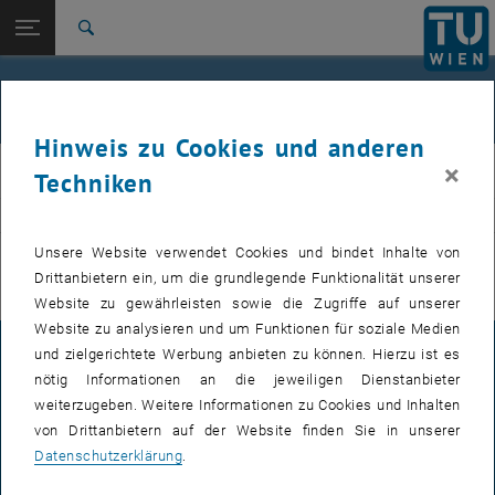
Studium
Seitennavigation öffnen
EN
TU Login
Forschung
Suche
International
Quicklinks
Veranstaltungen
Quicklinks-Menü umschalten
Karriere
Hinweis zu Cookies und anderen
Zur 1. Menü Ebene
E311-Institut für Fertigungstechnik und Photonische
×
IFT
Techniken
Technologien
Zurück zur letzten Ebene:
E311-Institut für Fertigungstechnik
Zurück: Subseiten von E311-Institut für Fertigungstechnik und Photoni
VERANSTALTUNGEN VOM 15. JULI 2026
und Photonische Technologien
Unsere Website verwendet Cookies und bindet Inhalte von
Drittanbietern ein, um die grundlegende Funktionalität unserer
Veranstaltungen
Es gibt keine Veranstaltungen in der aktuellen Ansicht.
Website zu gewährleisten sowie die Zugriffe auf unserer
Website zu analysieren und um Funktionen für soziale Medien
und zielgerichtete Werbung anbieten zu können. Hierzu ist es
IMPRESSUM
nötig Informationen an die jeweiligen Dienstanbieter
weiterzugeben. Weitere Informationen zu Cookies und Inhalten
von Drittanbietern auf der Website finden Sie in unserer
BARRIEREFREIHEITSERKLÄRUNG
Datenschutzerklärung
.