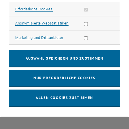
DATENSCHUTZERKLÄRUNG (PDF)
Erforderliche Cookies zulassen
Erforderliche Cookies
Statistik Cookies zulassen
Anonymisierte Webstatistiken
COOKIEEINSTELLUNGEN
Marketing Cookies zulassen
Marketing und Drittanbieter
© TU Wien
# 77141
AUSWAHL SPEICHERN UND ZUSTIMMEN
NUR ERFORDERLICHE COOKIES
ALLEN COOKIES ZUSTIMMEN