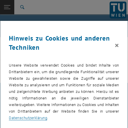
Studium
Seitennavigation öffnen
EN
TU Login
Forschung
Suche
International
Quicklinks
Veranstaltungen
Quicklinks-Menü umschalten
Karriere
Hinweis zu Cookies und anderen
Zur 1. Menü Ebene
E311-Institut für Fertigungstechnik und Photonische
×
IFT
Techniken
Technologien
Zurück zur letzten Ebene:
E311-Institut für Fertigungstechnik
Zurück: Subseiten von E311-Institut für Fertigungstechnik und Photoni
VERANSTALTUNGEN VOM 15. JULI 2026
und Photonische Technologien
Unsere Website verwendet Cookies und bindet Inhalte von
Drittanbietern ein, um die grundlegende Funktionalität unserer
Veranstaltungen
Es gibt keine Veranstaltungen in der aktuellen Ansicht.
Website zu gewährleisten sowie die Zugriffe auf unserer
Website zu analysieren und um Funktionen für soziale Medien
und zielgerichtete Werbung anbieten zu können. Hierzu ist es
IMPRESSUM
nötig Informationen an die jeweiligen Dienstanbieter
weiterzugeben. Weitere Informationen zu Cookies und Inhalten
von Drittanbietern auf der Website finden Sie in unserer
BARRIEREFREIHEITSERKLÄRUNG
Datenschutzerklärung
.