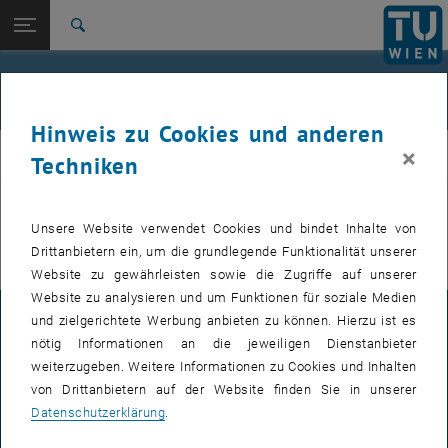
Studium
Seitennavigation öffnen
EN
TU Login
Forschung
Suche
International
Quicklinks
Veranstaltungen
Quicklinks-Menü umschalten
Karriere
Hinweis zu Cookies und anderen
Zur 1. Menü Ebene
E311-Institut für Fertigungstechnik und Photonische
×
IFT
Techniken
Technologien
Zurück zur letzten Ebene:
E311-Institut für Fertigungstechnik
Zurück: Subseiten von E311-Institut für Fertigungstechnik und Photoni
VERANSTALTUNGEN VOM 20. JULI 2026
und Photonische Technologien
Unsere Website verwendet Cookies und bindet Inhalte von
Drittanbietern ein, um die grundlegende Funktionalität unserer
Veranstaltungen
Es gibt keine Veranstaltungen in der aktuellen Ansicht.
Website zu gewährleisten sowie die Zugriffe auf unserer
Website zu analysieren und um Funktionen für soziale Medien
und zielgerichtete Werbung anbieten zu können. Hierzu ist es
IMPRESSUM
nötig Informationen an die jeweiligen Dienstanbieter
weiterzugeben. Weitere Informationen zu Cookies und Inhalten
von Drittanbietern auf der Website finden Sie in unserer
BARRIEREFREIHEITSERKLÄRUNG
Datenschutzerklärung
.