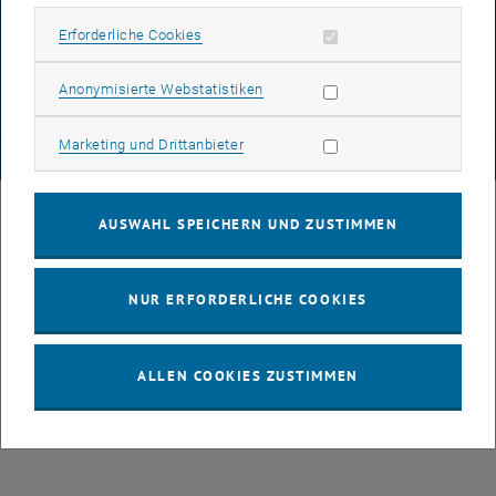
DATENSCHUTZERKLÄRUNG (PDF)
Erforderliche Cookies zulassen
Erforderliche Cookies
Statistik Cookies zulassen
Anonymisierte Webstatistiken
COOKIEEINSTELLUNGEN
Marketing Cookies zulassen
Marketing und Drittanbieter
© TU Wien
# 77141
AUSWAHL SPEICHERN UND ZUSTIMMEN
NUR ERFORDERLICHE COOKIES
ALLEN COOKIES ZUSTIMMEN