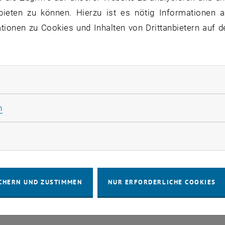
staltungen in der aktuellen Ansicht.
bieten zu können. Hierzu ist es nötig Informationen an
ionen zu Cookies und Inhalten von Drittanbietern auf d
IMPRESSUM
BARRIEREFREIHEITS
rliche Cookies zulassen
COOKIEEIN
Statistik Cookies zulassen
n
rketing Cookies zulassen
CHERN UND ZUSTIMMEN
NUR ERFORDERLICHE COOKIES