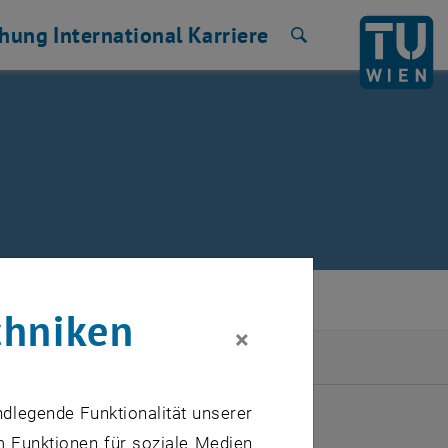
chung
International
Karriere
Suche
chniken
×
ULI 2026
ndlegende Funktionalität unserer
m Funktionen für soziale Medien