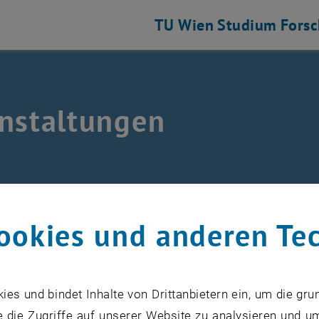
TU Wien
Studium
Fors
nstaltungen
sche Technologien auflisten
nstaltungen
ookies und anderen Te
VERANSTALTUNGEN VOM 15. J
s und bindet Inhalte von Drittanbietern ein, um die gru
 die Zugriffe auf unserer Website zu analysieren und u