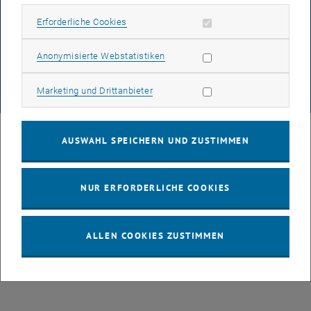
DATENSCHUTZERKLÄRUNG (PDF)
Erforderliche Cookies zulassen
Erforderliche Cookies
Statistik Cookies zulassen
Anonymisierte Webstatistiken
COOKIEEINSTELLUNGEN
Marketing Cookies zulassen
Marketing und Drittanbieter
© TU Wien
# 77141
AUSWAHL SPEICHERN UND ZUSTIMMEN
NUR ERFORDERLICHE COOKIES
ALLEN COOKIES ZUSTIMMEN