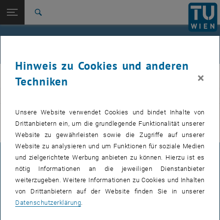
Studium
Seitennavigation öffnen
EN
TU Login
Forschung
Suche
International
Quicklinks
Veranstaltungen
Quicklinks-Menü umschalten
Karriere
Hinweis zu Cookies und anderen
Zur 1. Menü Ebene
E311-Institut für Fertigungstechnik und Photonische
×
IFT
Techniken
Technologien
Zurück zur letzten Ebene:
E311-Institut für Fertigungstechnik
Zurück: Subseiten von E311-Institut für Fertigungstechnik und Photoni
VERANSTALTUNGEN VOM 15. JULI 2026
und Photonische Technologien
Unsere Website verwendet Cookies und bindet Inhalte von
Drittanbietern ein, um die grundlegende Funktionalität unserer
Veranstaltungen
Es gibt keine Veranstaltungen in der aktuellen Ansicht.
Website zu gewährleisten sowie die Zugriffe auf unserer
Website zu analysieren und um Funktionen für soziale Medien
und zielgerichtete Werbung anbieten zu können. Hierzu ist es
IMPRESSUM
nötig Informationen an die jeweiligen Dienstanbieter
weiterzugeben. Weitere Informationen zu Cookies und Inhalten
von Drittanbietern auf der Website finden Sie in unserer
BARRIEREFREIHEITSERKLÄRUNG
Datenschutzerklärung
.