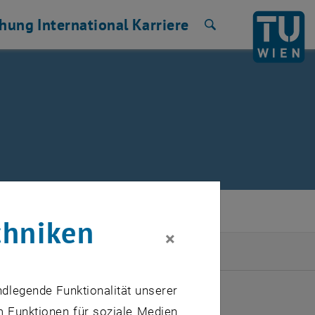
chung
International
Karriere
Suche
chniken
×
ULI 2026
ndlegende Funktionalität unserer
m Funktionen für soziale Medien