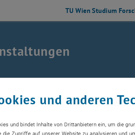
TU Wien
Studium
Fors
nstaltungen
sche Technologien auflisten
nstaltungen
ookies und anderen Te
VERANSTALTUNGEN VOM 21. J
s und bindet Inhalte von Drittanbietern ein, um die gru
 die Zugriffe auf unserer Website zu analysieren und u