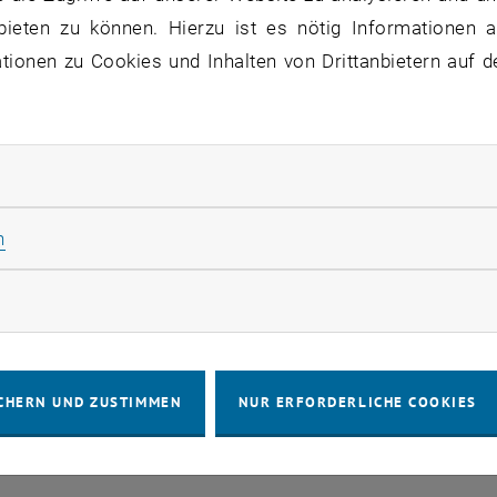
staltungen in der aktuellen Ansicht.
bieten zu können. Hierzu ist es nötig Informationen an
ionen zu Cookies und Inhalten von Drittanbietern auf d
IMPRESSUM
BARRIEREFREIHEITS
rliche Cookies zulassen
COOKIEEIN
Statistik Cookies zulassen
n
rketing Cookies zulassen
CHERN UND ZUSTIMMEN
NUR ERFORDERLICHE COOKIES