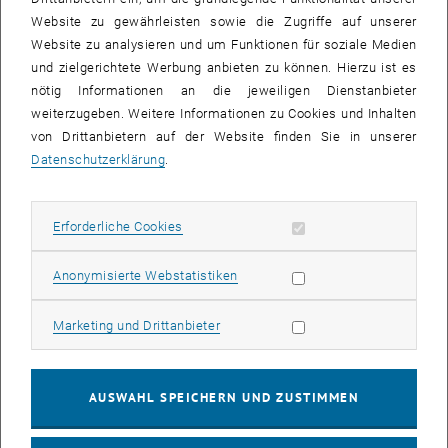
Website zu gewährleisten sowie die Zugriffe auf unserer
Gernot Tragler
Website zu analysieren und um Funktionen für soziale Medien
und zielgerichtete Werbung anbieten zu können. Hierzu ist es
nötig Informationen an die jeweiligen Dienstanbieter
Hints concerning Online Application
weiterzugeben. Weitere Informationen zu Cookies und Inhalten
von Drittanbietern auf der Website finden Sie in unserer
Only applications submitted via the
TISS online application
Datenschutzerklärung
.
form
will be considered for nomination.
The
International Office
requires you to upload (1.) a
CV
, (2.)
a
transcript of records
(for all universities and degrees), and a (3.)
Erforderliche Cookies zulassen
Erforderliche Cookies
preliminary
learning agreement
(planned courses at partner
university).
Statistik Cookies zulassen
Anonymisierte Webstatistiken
A motivation letter is not mandatory.
Deadlines:
Marketing Cookies zulassen
Marketing und Drittanbieter
st
th
a) January 1
- February 15
for the following winter- or
summersemester
AUSWAHL SPEICHERN UND ZUSTIMMEN
st
st
b) July 1
- September 1
for remaining spots
SWM's academic coordinators are committed to nominate