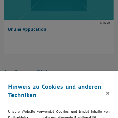
© econ
Online Application
Coordinators at SWM
Hinweis zu Cookies und anderen
Peter Filzmoser
×
Techniken
Emanuel Gasteiger
Unsere Website verwendet Cookies und bindet Inhalte von
Uwe Schmock
Drittanbietern ein, um die grundlegende Funktionalität unserer