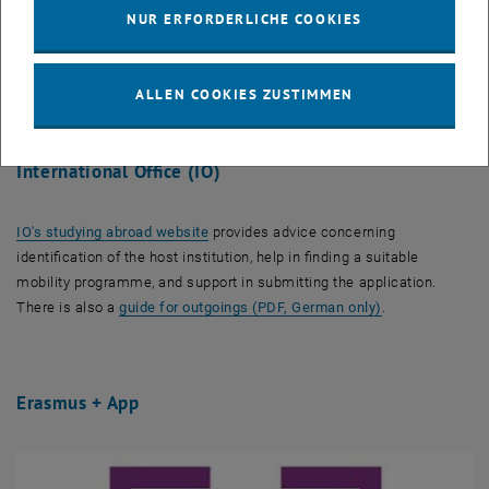
outgoing students
within a couple of days
after the deadline.
NUR ERFORDERLICHE COOKIES
Still the
overall nomination process
may have a duration of
approximately 4 weeks.
For
further questions
please contact the responsible academic
ALLEN COOKIES ZUSTIMMEN
coordinator @ SWM
International Office (IO)
, öffnet eine externe URL in einem neuen 
IO's studying abroad website
provides advice concerning
identification of the host institution, help in finding a suitable
mobility programme, and support in submitting the application.
, öffnet in eine
There is also a
guide for outgoings (PDF, German only)
.
Erasmus + App