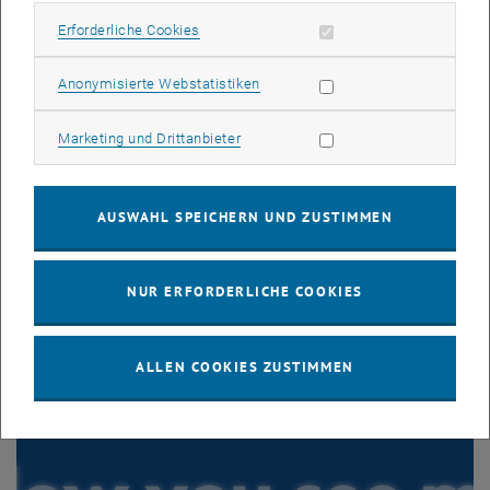
Erforderliche Cookies zulassen
Erforderliche Cookies
Statistik Cookies zulassen
Anonymisierte Webstatistiken
Marketing Cookies zulassen
Marketing und Drittanbieter
AUSWAHL SPEICHERN UND ZUSTIMMEN
Sandra Müller
NUR ERFORDERLICHE COOKIES
"
Bleiben Sie sich selbst treu, haben Sie Freude an dem, was
Sie tun, hören Sie allen zu, aber entscheiden Sie dann
sorgfältig, was Sie davon anwenden und was nicht!
"
ALLEN COOKIES ZUSTIMMEN