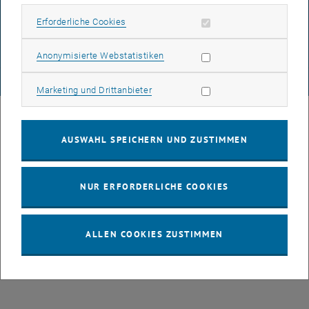
Erforderliche Cookies zulassen
Erforderliche Cookies
COOKIEEINSTELLUNGEN
Statistik Cookies zulassen
Anonymisierte Webstatistiken
© TU Wien
# 136317
Marketing Cookies zulassen
Marketing und Drittanbieter
AUSWAHL SPEICHERN UND ZUSTIMMEN
NUR ERFORDERLICHE COOKIES
ALLEN COOKIES ZUSTIMMEN