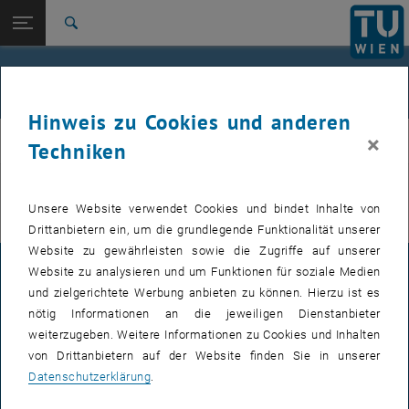
Studium
Seitennavigation öffnen
TU Login
Forschung
Suche
International
Quicklinks
News
Quicklinks-Menü umschalten
Karriere
Hinweis zu Cookies und anderen
Zur 1. Menü Ebene
Inner Model Theory Gruppe
×
imt
Techniken
Zurück zur letzten Ebene:
Inner Model Theory Gruppe
Zurück: Subseiten von Inner Model Theory Gruppe auflisten
News
Keine Nachrichten verfügbar.
Unsere Website verwendet Cookies und bindet Inhalte von
Drittanbietern ein, um die grundlegende Funktionalität unserer
Website zu gewährleisten sowie die Zugriffe auf unserer
Website zu analysieren und um Funktionen für soziale Medien
IMPRESSUM
und zielgerichtete Werbung anbieten zu können. Hierzu ist es
nötig Informationen an die jeweiligen Dienstanbieter
weiterzugeben. Weitere Informationen zu Cookies und Inhalten
BARRIEREFREIHEITSERKLÄRUNG
von Drittanbietern auf der Website finden Sie in unserer
Datenschutzerklärung
.
DATENSCHUTZERKLÄRUNG (PDF)