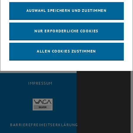
Vorlesungsfolien. Die Spalten zeigen
von links nach rechts wann die
AUSWAHL SPEICHERN UND ZUSTIMMEN
Lehrveranstaltung zuletzt gehalten
wurde, den Titel der
Lehrveranstaltung, die Sprache der
NUR ERFORDERLICHE COOKIES
Folien und die letzte Spalte enthält
einen Link zum jeweiligen Foliensatz.
ALLEN COOKIES ZUSTIMMEN
IMPRESSUM
BARRIEREFREIHEITSERKLÄRUNG