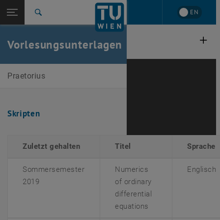
Studium
Seitennavigation öffnen
EN
TU Login
Forschung
Suche
International
Quicklinks
Vorlesungsunterlagen
Quicklinks-Menü umschalten
Karriere
Zur 1. Menü Ebene
Dirk Praetorius
Praetorius
Zurück zur letzten Ebene:
Lehre
Zurück: Subseiten von Lehre auflisten
Skripten
Skripten
Zuletzt gehalten
Titel
Sprache
Sommersemester
Numerics
Englisch
2019
of ordinary
differential
equations