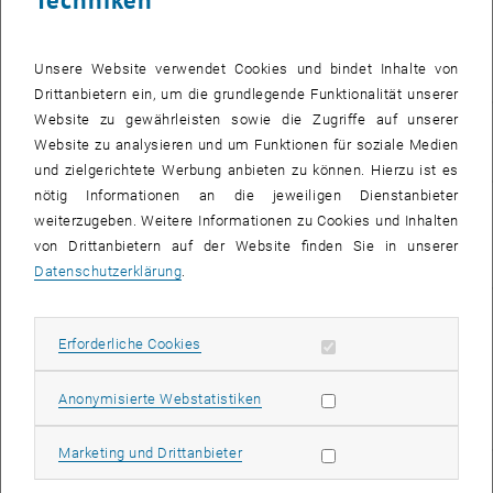
Winter 2018
Rate-optimal adaptive
FEM (NPDE short
Unsere Website verwendet Cookies und bindet Inhalte von
course)
Drittanbietern ein, um die grundlegende Funktionalität unserer
Website zu gewährleisten sowie die Zugriffe auf unserer
Sommersemester
Computermathematik
Website zu analysieren und um Funktionen für soziale Medien
2018
- Einführung in LATEX
und zielgerichtete Werbung anbieten zu können. Hierzu ist es
nötig Informationen an die jeweiligen Dienstanbieter
Sommersemester
Computermathematik
weiterzugeben. Weitere Informationen zu Cookies und Inhalten
2018
- Einführung in
von Drittanbietern auf der Website finden Sie in unserer
MATLAB
Datenschutzerklärung
.
Sommer 2014
Adaptive boundary
element methods
Erforderliche Cookies zulassen
Erforderliche Cookies
(short course at
Zurich Sommer
Statistik Cookies zulassen
Anonymisierte Webstatistiken
School)
Marketing Cookies zulassen
Marketing und Drittanbieter
Diese Tabelle enthält