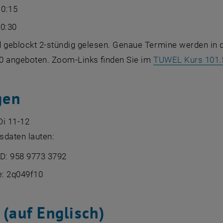
10:15
10:30
 geblockt 2-stündig gelesen. Genaue Termine werden in d
-10 angeboten. Zoom-Links finden Sie im
TUWEL Kurs 101.
gen
Di 11-12
sdaten lauten:
ID: 958 9773 3792
: 2q049f10
 (auf Englisch)