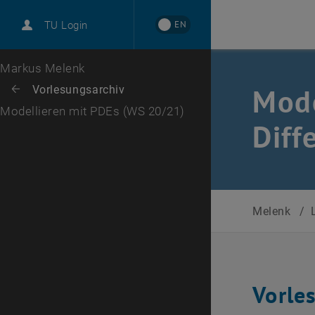
International
EN
TU Login
Karriere
Zur 1. Menü Ebene
Markus Melenk
Zurück zur letzten Ebene:
Mode
Vorlesungsarchiv
Zurück: Subseiten von Vorlesungsarchiv auflisten
Modellieren mit PDEs (WS 20/21)
Diff
Melenk
/
Vorle