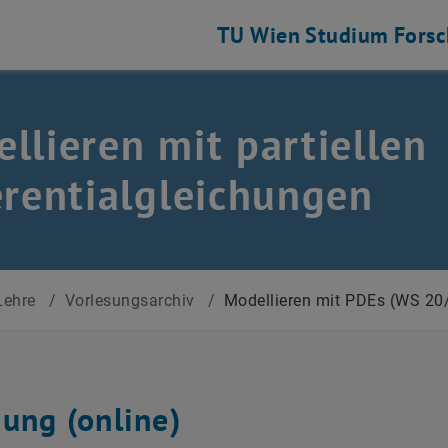
TU Wien
Studium
Fors
llieren mit partiellen
erentialgleichungen
Lehre
/
Vorlesungsarchiv
/
Modellieren mit PDEs (WS 20
sung (online)