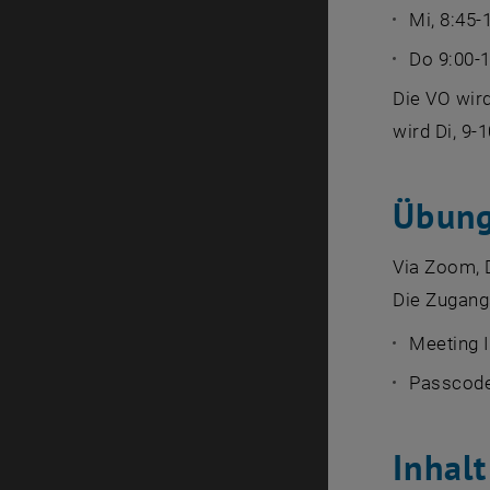
Mi, 8:45-
Do 9:00-
Die VO wird
wird Di, 9
Übun
Via Zoom, 
Die Zugang
Meeting 
Passcode
Inhalt