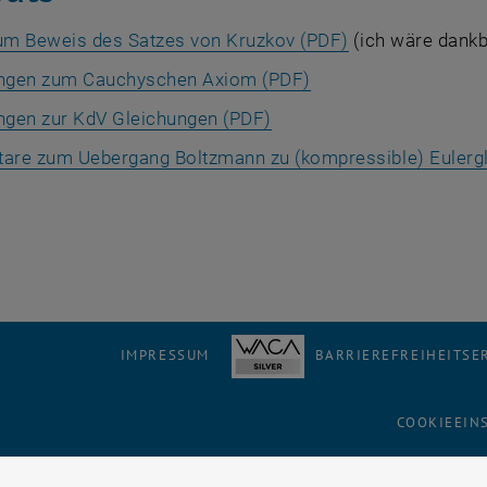
zum Beweis des Satzes von Kruzkov (PDF)
(ich wäre dankb
gen zum Cauchyschen Axiom (PDF)
gen zur KdV Gleichungen (PDF)
re zum Uebergang Boltzmann zu (kompressible) Eulergl
IMPRESSUM
BARRIEREFREIHEITS
COOKIEEIN