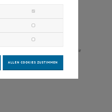
tion in 1D
(PDF)
erstellt. Caveat: sie ist nicht von mir
ALLEN COOKIES ZUSTIMMEN
er
old