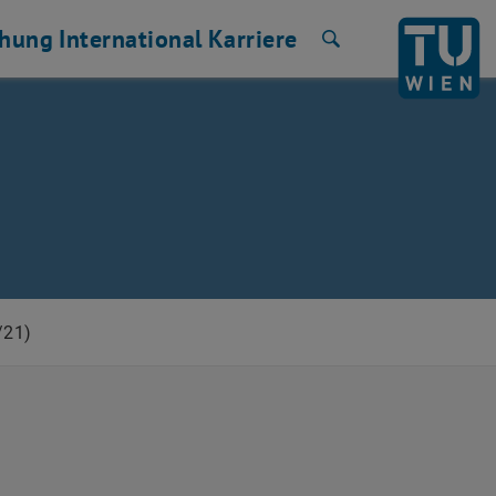
chung
International
Karriere
Suche
/21)