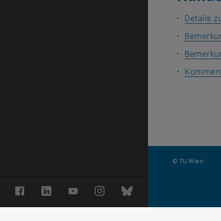
Details 
Bemerkun
Bemerkun
Kommenta
© TU Wien
#
Facebook
LinkedIn
YouTube
Instagram
Bluesky
95179