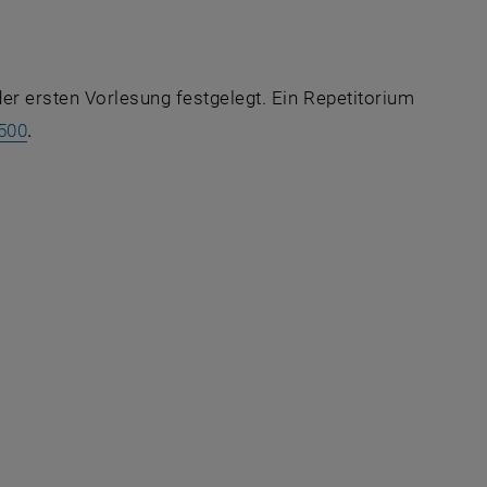
er ersten Vorlesung festgelegt. Ein Repetitorium
, öffnet eine externe URL in einem neuen Fenster
500
.