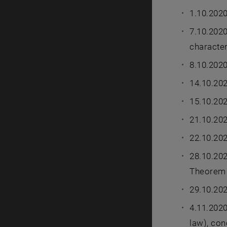
1.10.2020
7.10.2020
character
8.10.2020
14.10.202
15.10.202
21.10.202
22.10.202
28.10.202
Theorem
29.10.20
4.11.2020
law), con