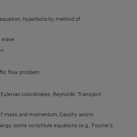
 equation, hyperbolicity, method of
n wave
on
ffic flow problem
Eulerian coordinates, Reynolds' Transport
n of mass and momentum, Cauchy axiom
rgy, some constitute equations (e.g., Fourier's