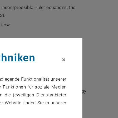
r incompressible Euler equations, the
NSE
 flow
chniken
×
ndlegende Funktionalität unserer
m Funktionen für soziale Medien
ials, principle of minimum potential energy
 die jeweiligen Dienstanbieter
er Website finden Sie in unserer