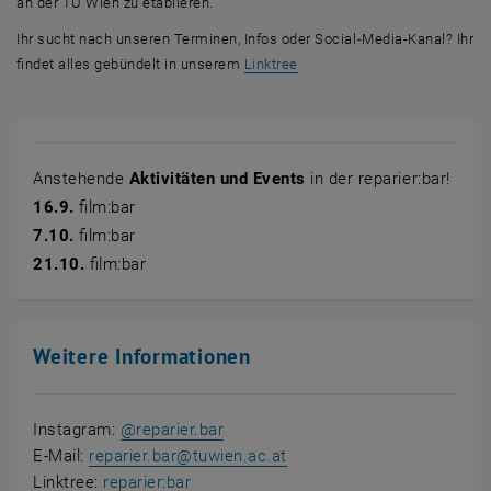
an der TU Wien zu etablieren.
Ihr sucht nach unseren Terminen, Infos oder Social-Media-Kanal? Ihr
, öffnet eine externe URL in
findet alles gebündelt in unserem
Linktree
Anstehende
Aktivitäten und Events
in der reparier:bar!
16.9.
film:bar
7.10.
film:bar
21.10.
film:bar
Weitere Informationen
, öffnet eine externe URL in einem
Instagram:
@reparier.bar
E-Mail:
reparier.bar
@
tuwien.ac.at
, öffnet eine externe URL in einem neu
Linktree:
reparier:bar