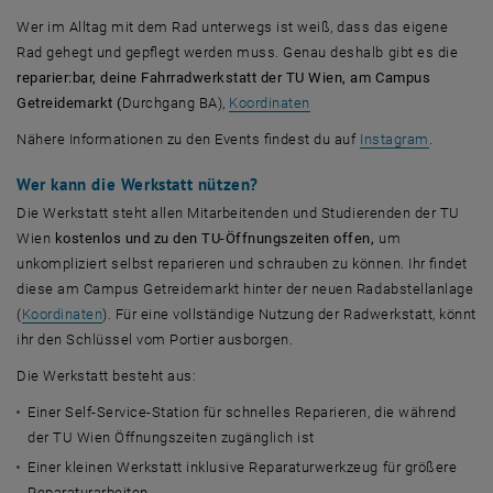
Wer im Alltag mit dem Rad unterwegs ist weiß, dass das eigene
Rad gehegt und gepflegt werden muss.
Genau deshalb gibt es die
reparier:bar, deine Fahrradwerkstatt der TU Wien, am Campus
, öffnet eine externe URL 
Getreidemarkt (
Durchgang BA),
Koordinaten
, öffnet 
Nähere Informationen zu den Events findest du auf
Instagram
.
Wer kann die Werkstatt nützen?
Die Werkstatt steht allen Mitarbeitenden und Studierenden der TU
Wien
kostenlos und zu den TU-Öffnungszeiten offen,
um
unkompliziert selbst reparieren und schrauben zu können. Ihr findet
diese am Campus Getreidemarkt hinter der neuen Radabstellanlage
, öffnet eine externe URL in einem neuen Fenster
(
Koordinaten
). Für eine vollständige Nutzung der Radwerkstatt, könnt
ihr den Schlüssel vom Portier ausborgen.
Die Werkstatt besteht aus:
Einer Self-Service-Station für schnelles Reparieren, die während
der TU Wien Öffnungszeiten zugänglich ist
Einer kleinen Werkstatt inklusive Reparaturwerkzeug für größere
Reparaturarbeiten