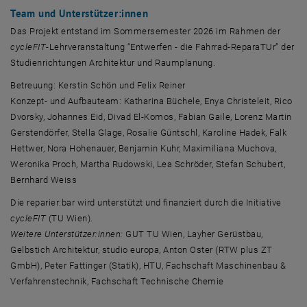
Team und Unterstützer:innen
Das Projekt entstand im Sommersemester 2026 im Rahmen der
cycleFIT
-Lehrveranstaltung “Entwerfen - die Fahrrad-ReparaTUr” der
Studienrichtungen Architektur und Raumplanung.
Betreuung: Kerstin Schön und Felix Reiner
Konzept- und Aufbauteam:
Katharina Büchele, Enya Christeleit, Rico
Dvorsky, Johannes Eid, Divad El-Komos, Fabian Gaile, Lorenz Martin
Gerstendörfer, Stella Glage, Rosalie Güntschl, Karoline Hadek, Falk
Hettwer, Nora Hohenauer, Benjamin Kuhr, Maximiliana Muchova,
Weronika Proch, Martha Rudowski, Lea Schröder, Stefan Schubert,
Bernhard Weiss
Die reparier:bar wird unterstützt und finanziert durch die Initiative
cycleFIT
(TU Wien).
Weitere Unterstützer:innen:
GUT TU Wien,
Layher Gerüstbau,
Gelbstich Architektur, studio europa, Anton Oster (RTW plus ZT
GmbH), Peter Fattinger (Statik), HTU, Fachschaft Maschinenbau &
Verfahrenstechnik, Fachschaft Technische Chemie