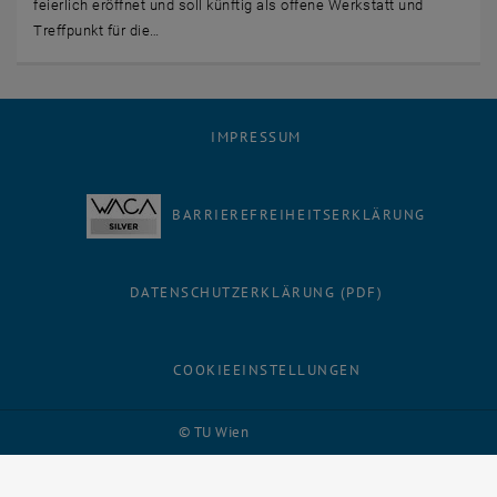
feierlich eröffnet und soll künftig als offene Werkstatt und
Treffpunkt für die…
IMPRESSUM
BARRIEREFREIHEITSERKLÄRUNG
DATENSCHUTZERKLÄRUNG (PDF)
COOKIEEINSTELLUNGEN
Facebook
LinkedIn
YouTube
Instagram
Bluesky
© TU Wien
# 137093