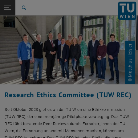
Studium
Seitennavigation öffnen
EN
TU Login
Forschung
Suche
International
Quicklinks
Quicklinks-Menü umschalten
Karriere
Zur 1. Menü Ebene
Forschung
© Matthias Heisler
Zurück zur letzten Ebene:
Responsible Research Practices
Zurück: Subseiten von Responsible Research Practices auflisten
Research Ethics Committee
Research Ethics Committee (TUW REC)
Seit Oktober 2023 gibt es an der TU Wien eine Ethikkommission
(TUW REC), der eine mehrjährige Pilotphase vorausging. Das TUW
REC führt beratende Peer Reviews durch. Forscher_innen der TU
Wien, die Forschung an und mit Menschen machen, können am
TUW REC teilnehmen. Das TUW REC ist keine Stelle, die Ihren