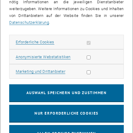
nötig Informationen an die jeweiligen Dienstanbieter
weiterzugeben. Weitere Informationen zu Cookies und Inhalten
von Drittanbietern auf der Website finden Sie in unserer
Weiterführende Informationen
Datenschutzerklärung
.
Erforderliche Cookies zulassen
Erforderliche Cookies
FAQ
Sie haben weitere Fragen?
Statistik Cookies zulassen
Anonymisierte Webstatistiken
Hier finden Sie häufige
Fragen und Antworten.
Marketing Cookies zulassen
Marketing und Drittanbieter
Ressourcen
Hier finden Sie die
Guidelines und andere wichtige
Dokumente.
AUSWAHL SPEICHERN UND ZUSTIMMEN
Kontakt
Kontaktieren Sie uns gerne unter:
ethics
@
tuwien.ac.at
NUR ERFORDERLICHE COOKIES