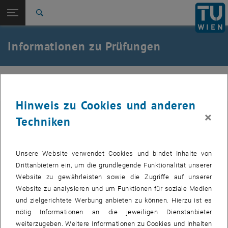
Studium
Seitennavigation öffnen
EN
TU Login
Forschung
Suche
International
Quicklinks
Informationen zu Prüfungen
Quicklinks-Menü umschalten
Karriere
Zur 1. Menü Ebene
E370-01-Forschungsbereich Energiesysteme und Netze
E370-01-Forschungsbereich Energiesysteme
Zurück zur letzten Ebene:
und Netze
Energiesysteme und Netze
Zurück: Subseiten von Energiesysteme und Netze auflisten
Hinweis zu Cookies und anderen
Prüfungen
×
Techniken
Prüfungen
Fragen und Anmerkungen zu den Prüfungen
Elektrische
, öffnet eine externe URL in einem neuen Fenster
, öffnet eine externe URL in einem neuen 
Unsere Website verwendet Cookies und bindet Inhalte von
Energiesysteme
,
Kraftwerke
und
Energieübertragung und -verteilung
, öffnet eine externe URL in einem neuen Fenster
Drittanbietern ein, um die grundlegende Funktionalität unserer
sind bitte an unser
Prüfungsteam
zu richten.
Website zu gewährleisten sowie die Zugriffe auf unserer
Website zu analysieren und um Funktionen für soziale Medien
Taschenrechner
und zielgerichtete Werbung anbieten zu können. Hierzu ist es
Um Studierenden bei schriftlichen Prüfungen die Verwendung ihrer
nötig Informationen an die jeweiligen Dienstanbieter
gewohnten Geräte zu ermöglichen, wird eine Whitelist für
weiterzugeben. Weitere Informationen zu Cookies und Inhalten