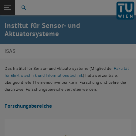
Studium
Seitennavigation öffnen
EN
TU Login
Forschung
Suche
E366-01-Forschungsbereich Mikro- und Nanosensorik
E366-02-Forschungsbereich Mikrosystemtechnik
Lehre
Bachelor-/ Masterarbeiten
MitarbeiterInnen
Kontakt
International
Institut für Sensor- und
Quicklinks
Quicklinks-Menü umschalten
Karriere
Aktuatorsysteme
Zur 1. Menü Ebene
ETIT Institute
ISAS
Zurück zur letzten Ebene:
ETIT Institute
Zurück: Subseiten von ETIT Institute auflisten
E366-Institut für Sensor- und Aktuatorsysteme
Das Institut für Sensor- und Aktuatorsysteme (Mitglied der
Fakultät
E366-01-Forschungsbereich Mikro- und Nanosensorik
für Elektrotechnik und Informationstechnik
) hat zwei zentrale,
E366-02-Forschungsbereich Mikrosystemtechnik
übergeordnete Themenschwerpunkte in Forschung und Lehre, die
Lehre
durch zwei Forschungsbereiche vertreten werden.
Bachelor-/ Masterarbeiten
MitarbeiterInnen
Kontakt
Forschungsbereiche