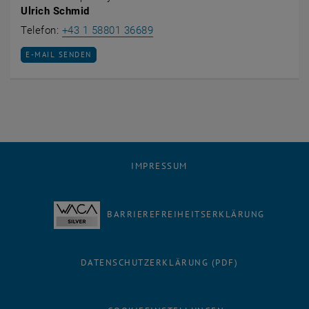
Ulrich Schmid
Ulrich Schmid anrufen
Telefon:
+43 1 58801 36689
E-MAIL AN ULRICH SCHMID SENDEN
E-MAIL SENDEN
IMPRESSUM
BARRIEREFREIHEITSERKLÄRUNG
DATENSCHUTZERKLÄRUNG (PDF)