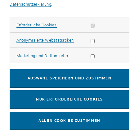
Datenschutzerklärung
.
Gruppenleiter Informationen
Mitglieder
Erforderliche Cookies zulassen
Erforderliche Cookies
Ausstattung
Statistik Cookies zulassen
Anonymisierte Webstatistiken
Publikationen
Marketing Cookies zulassen
Marketing und Drittanbieter
Offene Stellen
AUSWAHL SPEICHERN UND ZUSTIMMEN
IMPRESSUM
NUR ERFORDERLICHE COOKIES
BARRIEREFREIHEITSERKLÄRUNG
ALLEN COOKIES ZUSTIMMEN