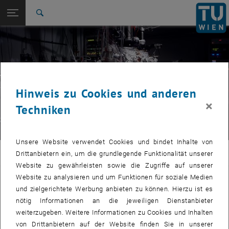
Studium
Seitennavigation öffnen
EN
TU Login
Forschung
Suche
Forschung
Gruppenleiter Informationen
Mitglieder
Ausstattung
Publikationen
Offene Stellen
International
Quicklinks
Quicklinks-Menü umschalten
Karriere
Zur 1. Menü Ebene
E362-Institut für Festkörperelektronik
© Simon Wegener
Zurück zur letzten Ebene:
Hinweis zu Cookies und anderen
Forschung
Zurück: Subseiten von Forschung auflisten
×
Optoelektronische Materialien
Techniken
Forschung
Gruppenleiter Informationen
Mitglieder
Unsere Website verwendet Cookies und bindet Inhalte von
Ausstattung
FKE
Drittanbietern ein, um die grundlegende Funktionalität unserer
Publikationen
Website zu gewährleisten sowie die Zugriffe auf unserer
Offene Stellen
Website zu analysieren und um Funktionen für soziale Medien
Optoelektronische Materialien
und zielgerichtete Werbung anbieten zu können. Hierzu ist es
nötig Informationen an die jeweiligen Dienstanbieter
weiterzugeben. Weitere Informationen zu Cookies und Inhalten
Forschung
von Drittanbietern auf der Website finden Sie in unserer