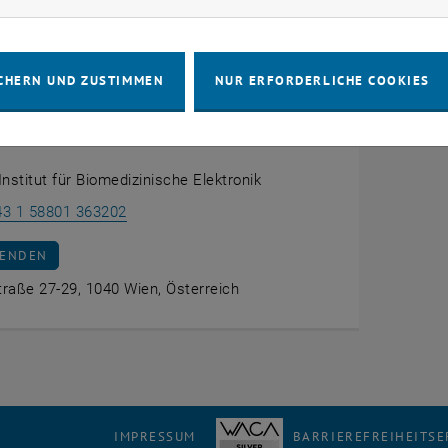
CHERN UND ZUSTIMMEN
NUR ERFORDERLICHE COOKIES
uh
 Institut für Biomedizinische Elektronik
Kevin Schuh anrufen
43 1 58801 363202
AN KEVIN SCHUH SENDEN
SENDEN
raße 27-29, 1040 Wien, Österreich
IMPRESSUM
BARRIEREFREIHEITS