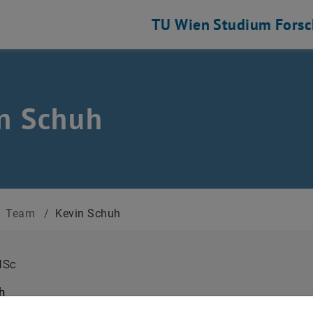
TU Wien
Studium
Fors
n Schuh
Team
/
Kevin Schuh
MSc
h