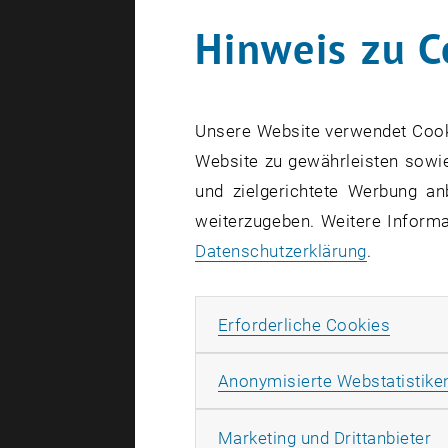
Telefon:
+4
Hinweis zu C
E-Mail:
kev
Gusshausstr
1040 Wien
Unsere Website verwendet Cookie
Website zu gewährleisten sowie
und zielgerichtete Werbung an
weiterzugeben. Weitere Informat
Datenschutzerklärung
.
Erforde
Erforderliche Cookies
Anonymisierte Webstatistike
Ma
Marketing und Drittanbieter