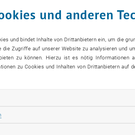
3 1 58801 363202
ookies und anderen Te
in.schuh
@
tuwien.ac.at
, öffnet eine e
aße 27-29 | Stiege 2 | 1. Stock |
CB 01 20
s und bindet Inhalte von Drittanbietern ein, um die gru
 die Zugriffe auf unserer Website zu analysieren und u
bieten zu können. Hierzu ist es nötig Informationen an
ionen zu Cookies und Inhalten von Drittanbietern auf d
rliche Cookies zulassen
Statistik Cookies zulassen
n
rketing Cookies zulassen