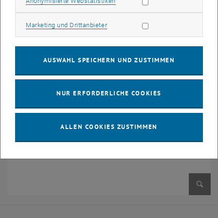
Statistik Cookies zulassen
Anonymisierte Webstatistiken
, öffnet eine externe URL in einem
FOLLOW US on
LinkedIn
Marketing Cookies zulassen
Marketing und Drittanbieter
AUSWAHL SPEICHERN UND ZUSTIMMEN
NUR ERFORDERLICHE COOKIES
ALLEN COOKIES ZUSTIMMEN
Bild v