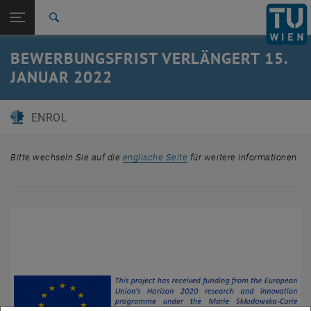
Studium
Seitennavigation öffnen
EN
TU Login
Forschung
Suche
International
BEWERBUNGSFRIST VERLÄNGERT 15.
Quicklinks
Quicklinks-Menü umschalten
Karriere
JANUAR 2022
Zur 1. Menü Ebene
MSCA-COFUND Doctoral Programme "ENROL"
Zurück zur letzten Ebene:
ENROL
Bewerbung und Auswahl
Zurück: Subseiten von Bewerbung und Auswahl auflisten
Auswahl
Bitte wechseln Sie auf die
englische Seite
für weitere Informationen